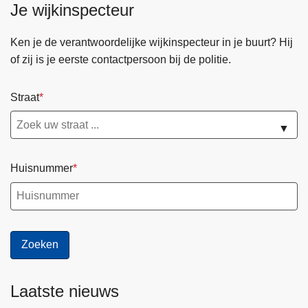
t
Je wijkinspecteur
a
l
Ken je de verantwoordelijke wijkinspecteur in je buurt? Hij
l
of zij is je eerste contactpersoon bij de politie.
o
o
Straat
p
t
▼
s
p
Huisnummer
a
a
k
a
a
n
s
Laatste nieuws
t