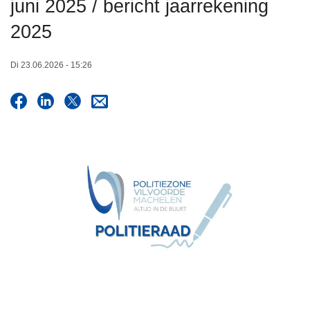
juni 2025 / bericht jaarrekening
n
h
2025
o
u
Di 23.06.2026 - 15:26
d
g
a
a
n