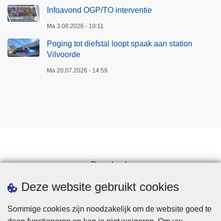
a
Infoavond OGP/TO interventie
t
Ma 3.08.2026 - 10:11
i
o
Poging tot diefstal loopt spaak aan station
n
Vilvoorde
V
Ma 20.07.2026 - 14:59
i
l
v
o
o
r
d
e
Downloads
Pers
Deze website gebruikt cookies
Sommige cookies zijn noodzakelijk om de website goed te