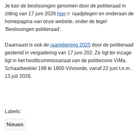
Je kan de beslissingen genomen door de politieraad in
zitting van 17 juni 2026
hier
raadplegen en onderaan de
homepagina van onze website, onder de tegel
'Beslissingen politieraad'.
Daarnaast is ook de
jaarrekening 2025
door de politieraad
gestemd in vergadering van 17 juni 202. Ze ligt ter inzage
ligt in het hoofdcommissariaat van de politiezone ViMa,
Schaarbeeklei 198 te 1800 Vilvoorde, vanaf 22 juni t.e.m.
13 juli 2026.
L
Labels
e
e
Nieuws
s
m