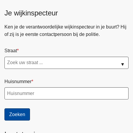
-
e
h
V
Je wijkinspecteur
o
i
o
m
Ken je de verantwoordelijke wijkinspecteur in je buurt? Hij
f
a
of zij is je eerste contactpersoon bij de politie.
d
K
i
o
Straat
n
f
s
f
▼
p
i
e
e
Huisnummer
c
b
t
a
e
r
u
t
r
i
s
j
d