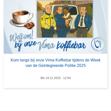
-
o
a
v
v
e
o
r
n
K
d
o
v
m
o
l
o
a
r
n
Kom langs bij onze Vima Koffiebar tijdens de Week
a
g
van de Geïntegreerde Politie 2025
s
s
p
b
Wo 19.11.2025 - 12:04
i
i
r
j
a
o
n
n
t
z