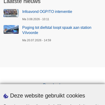
Laatste nieuws
e
n
Infoavond OGP/TO interventie
s
Ma 3.08.2026 - 10:11
d
e
Poging tot diefstal loopt spaak aan station
W
Vilvoorde
e
Ma 20.07.2026 - 14:59
e
k
v
a
n
d
e
Downloads
G
e
Pers
Deze website gebruikt cookies
ï
n