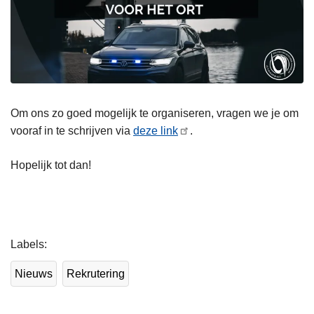
Om ons zo goed mogelijk te organiseren, vragen we je om
vooraf in te schrijven via
deze link
.
Hopelijk tot dan!
L
Labels
e
e
Nieuws
Rekrutering
s
m