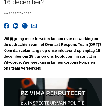
16 december?
n
h
Wo 3.12.2025 - 16:20
o
u
d
g
Wil jij graag meer te weten komen over de werking en
a
de opdrachten van het Overlast Respons Team (ORT)?
a
Kom dan zeker langs op onze infoavond op vrijdag 16
n
december om 18 uur op ons hoofdcommissariaat in
Vilvoorde. Wie weet kan jij binnenkort ons korps en
ons team versterken!