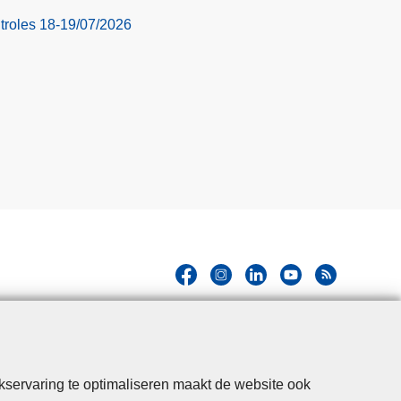
troles 18-19/07/2026
Hallo! Ik ben de chatbot van de Politie
Gent. Waarmee kan ik je vandaag van
Close
kservaring te optimaliseren maakt de website ook
dienst zijn?
teaser