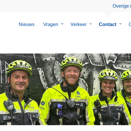
Overige 
Nieuws
Vragen
Submenu
Verkeer
Submenu
Contact
Subm
O
van
van
van
Vragen
Verkeer
Conta