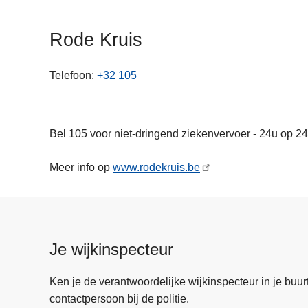
n
h
Rode Kruis
o
u
Telefoon
+32 105
d
g
a
a
Bel 105 voor niet-dringend ziekenvervoer - 24u op 2
n
Meer info op
www.rodekruis.be
Je wijkinspecteur
Ken je de verantwoordelijke wijkinspecteur in je buurt? 
contactpersoon bij de politie.