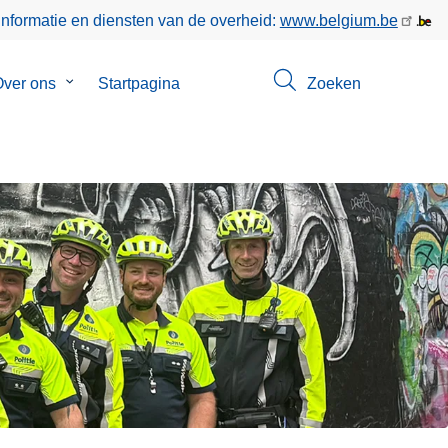
informatie en diensten van de overheid:
www.belgium.be
enu
ver ons
Submenu
Startpagina
Zoeken
van
ct
Over
ons