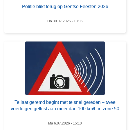
u
e
Politie blikt terug op Gentse Feesten 2026
g
s
o
m
Do 30.07.2026 - 13:06
p
e
G
e
e
r
n
o
t
v
s
e
e
r
F
T
e
e
e
l
s
a
Te laat geremd begint met te snel gereden – twee
t
a
voertuigen geflitst aan meer dan 100 km/h in zone 50
e
t
n
g
Ma 6.07.2026 - 15:10
2
e