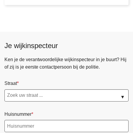
0
r
2
e
6
m
d
b
e
Je wijkinspecteur
g
i
Ken je de verantwoordelijke wijkinspecteur in je buurt? Hij
n
of zij is je eerste contactpersoon bij de politie.
t
m
Straat
e
t
▼
t
e
Huisnummer
s
n
e