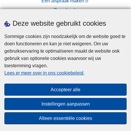
t
Een afspraak maken
u
Downloads
i
Pers
Deze website gebruikt cookies
g
e
Sommige cookies zijn noodzakelijk om de website goed te
n
doen functioneren en kan je niet weigeren. Om uw
g
gebruikservaring te optimaliseren maakt de website ook
e
gebruik van optionele cookies waarvoor wij uw
f
toestemming vragen.
l
Disclaimer
Lees er meer over in ons cookiebeleid
.
i
Privacy
t
Hallo! Ik ben de chatbot van de Politie
Cookies
s
Gent. Waarmee kan ik je vandaag van
Close
Accepteer alle
Toegankelijkheid
t
dienst zijn?
teaser
a
Instellingen aanpassen
a
Start chat
© 2026 Politie.be
n
Alleen essentiële cookies
m