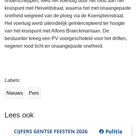
onderscheppen, reed het voertuig door het rood aan het
kruispunt met Heiveldstraat, waarna het met onaangepaste
snelheid wegreed van de ploeg via de Koerspleinstraat.
Het voertuig werd uiteindelijk geïntercepteerd ter hoogte
van het kruispunt met Alfons Braeckmanlaan. De
bestuurder kreeg een PV voorgeschoteld voor het driften,
negeren rood licht en onaangepaste snelheid.
L
Labels
e
e
Nieuws
Pers
s
m
e
Lees ook
e
r
o