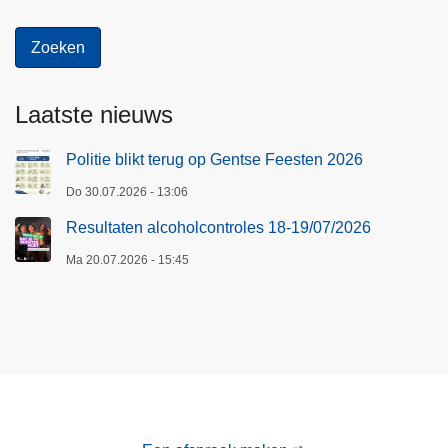
l
g
e
r
Laatste nieuws
e
d
Politie blikt terug op Gentse Feesten 2026
e
Do 30.07.2026 - 13:06
n
–
Resultaten alcoholcontroles 18-19/07/2026
t
Ma 20.07.2026 - 15:45
w
e
e
v
o
e
r