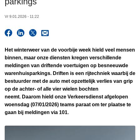
parkings
n
h
Vr 9.01.2026 - 11:22
o
u
d
g
Het winterweer van de voorbije week hield veel mensen
a
binnen, maar onze diensten kregen verschillende
a
meldingen van driftende voertuigen op besneeuwde
n
warenhuisparkings. Driften is een rijtechniek waarbij de
bestuurder met de auto met opzettelijk verlies van grip
op de achter- of alle vier wielen bochten
neemt. Daarom hield onze Verkeersdienst afgelopen
woensdag (07/01/2026) teams paraat om ter plaatse te
gaan bij meldingen via 101.