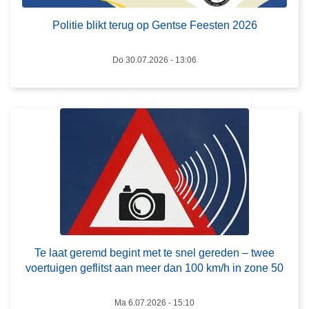
r
e
u
e
Politie blikt terug op Gentse Feesten 2026
g
s
o
m
Do 30.07.2026 - 13:06
p
e
G
e
e
r
n
o
t
v
s
e
e
r
F
T
e
e
e
l
s
a
Te laat geremd begint met te snel gereden – twee
t
a
voertuigen geflitst aan meer dan 100 km/h in zone 50
e
t
n
g
Ma 6.07.2026 - 15:10