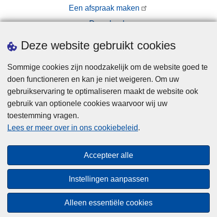
t
Een afspraak maken
u
Downloads
i
Pers
Deze website gebruikt cookies
g
e
Sommige cookies zijn noodzakelijk om de website goed te
n
doen functioneren en kan je niet weigeren. Om uw
g
gebruikservaring te optimaliseren maakt de website ook
e
gebruik van optionele cookies waarvoor wij uw
f
toestemming vragen.
l
Disclaimer
Lees er meer over in ons cookiebeleid
.
i
Privacy
t
Hallo! Ik ben de chatbot van de Politie
Cookies
s
Gent. Waarmee kan ik je vandaag van
Close
Accepteer alle
Toegankelijkheid
t
dienst zijn?
teaser
a
Instellingen aanpassen
a
Start chat
© 2026 Politie.be
n
Alleen essentiële cookies
m