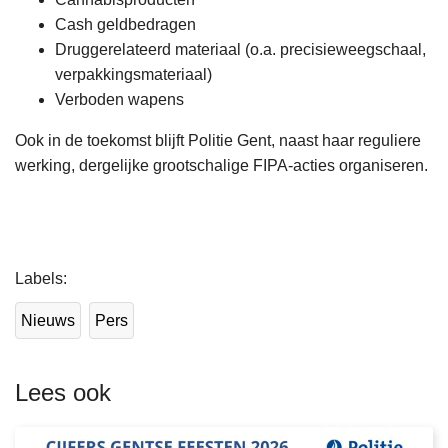
Cash geldbedragen
Druggerelateerd materiaal (o.a. precisieweegschaal,
verpakkingsmateriaal)
Verboden wapens
Ook in de toekomst blijft Politie Gent, naast haar reguliere
werking, dergelijke grootschalige FIPA-acties organiseren.
L
Labels
e
e
Nieuws
Pers
s
m
e
Lees ook
e
r