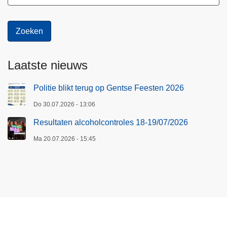
e
l
g
e
r
Laatste nieuws
e
d
Politie blikt terug op Gentse Feesten 2026
e
Do 30.07.2026 - 13:06
n
–
Resultaten alcoholcontroles 18-19/07/2026
t
Ma 20.07.2026 - 15:45
w
e
e
v
o
e
r