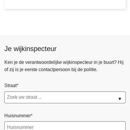
2
e
0
r
2
e
6
m
d
b
e
Je wijkinspecteur
g
i
Ken je de verantwoordelijke wijkinspecteur in je buurt? Hij
n
of zij is je eerste contactpersoon bij de politie.
t
m
Straat
e
t
▼
t
e
Huisnummer
s
n