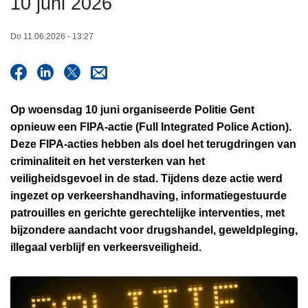
10 juni 2026
n
h
Do 11.06.2026 - 13:27
o
u
d
g
Op woensdag 10 juni organiseerde Politie Gent
a
opnieuw een FIPA-actie (Full Integrated Police Action).
a
Deze FIPA-acties hebben als doel het terugdringen van
n
criminaliteit en het versterken van het
veiligheidsgevoel in de stad. Tijdens deze actie werd
ingezet op verkeershandhaving, informatiegestuurde
patrouilles en gerichte gerechtelijke interventies, met
bijzondere aandacht voor drugshandel, geweldpleging,
illegaal verblijf en verkeersveiligheid.