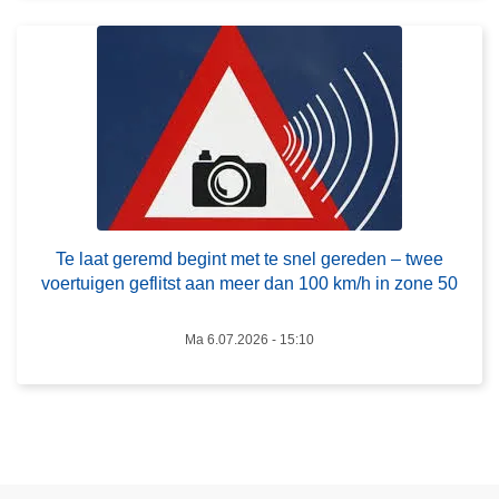
e
e
r
n
o
t
v
s
e
e
r
F
T
e
e
e
l
s
a
Te laat geremd begint met te snel gereden – twee
t
a
voertuigen geflitst aan meer dan 100 km/h in zone 50
e
t
n
g
Ma 6.07.2026 - 15:10
2
e
0
r
2
e
6
m
d