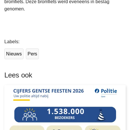
bromfiets. Deze bromfiets werd eveneens in beslag
genomen.
L
Labels
e
e
Nieuws
Pers
s
m
e
Lees ook
e
r
o
v
e
r
P
o