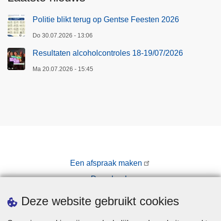
e
d
Politie blikt terug op Gentse Feesten 2026
e
Do 30.07.2026 - 13:06
n
–
Resultaten alcoholcontroles 18-19/07/2026
t
Ma 20.07.2026 - 15:45
w
e
e
v
o
e
r
t
Een afspraak maken
u
Downloads
i
Pers
Deze website gebruikt cookies
g
e