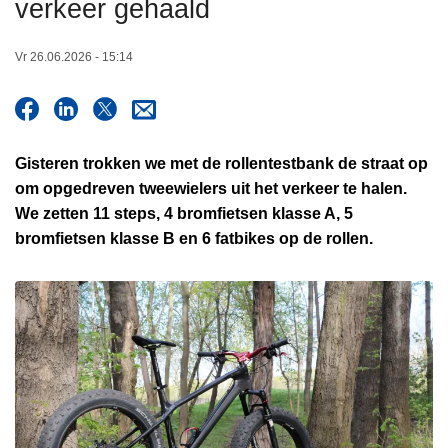
verkeer gehaald
n
h
Vr 26.06.2026 - 15:14
o
u
d
g
Gisteren trokken we met de rollentestbank de straat op
a
om opgedreven tweewielers uit het verkeer te halen.
a
We zetten 11 steps, 4 bromfietsen klasse A, 5
n
bromfietsen klasse B en 6 fatbikes op de rollen.