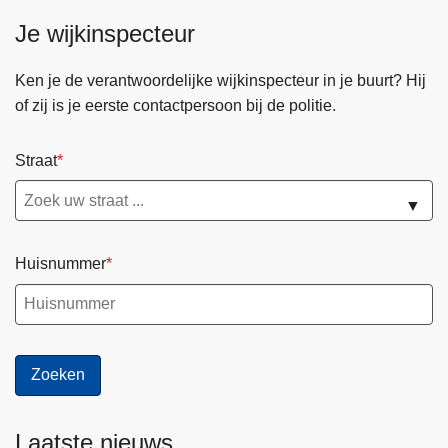
b
e
Je wijkinspecteur
g
i
Ken je de verantwoordelijke wijkinspecteur in je buurt? Hij
n
of zij is je eerste contactpersoon bij de politie.
t
m
Straat
e
t
▼
t
e
Huisnummer
s
n
e
l
g
e
r
Laatste nieuws