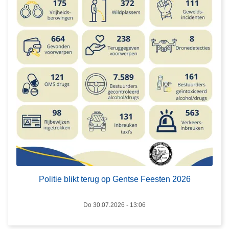
l
i
t
i
e
b
l
i
k
t
t
e
L
r
e
u
e
Politie blikt terug op Gentse Feesten 2026
g
s
o
m
Do 30.07.2026 - 13:06
p
e
G