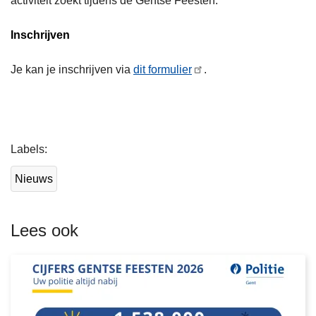
activiteit zoekt tijdens de Gentse Feesten.
Inschrijven
Je kan je inschrijven via
dit formulier
.
L
Labels
e
e
Nieuws
s
m
e
Lees ook
e
r
o
v
e