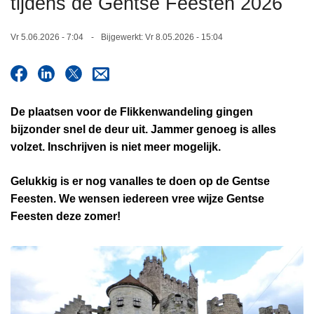
tijdens de Gentse Feesten 2026
n
h
Vr 5.06.2026 - 7:04
Bijgewerkt:
Vr 8.05.2026 - 15:04
o
u
d
g
De plaatsen voor de Flikkenwandeling gingen
a
bijzonder snel de deur uit. Jammer genoeg is alles
a
volzet. Inschrijven is niet meer mogelijk.
n
Gelukkig is er nog vanalles te doen op de Gentse
Feesten. We wensen iedereen vree wijze Gentse
Feesten deze zomer!