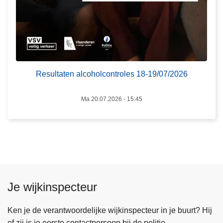
6
a
l
c
o
h
o
Resultaten alcoholcontroles 18-19/07/2026
l
c
Ma 20.07.2026 - 15:45
o
n
t
r
o
l
Je wijkinspecteur
e
s
1
Ken je de verantwoordelijke wijkinspecteur in je buurt? Hij
8
of zij is je eerste contactpersoon bij de politie.