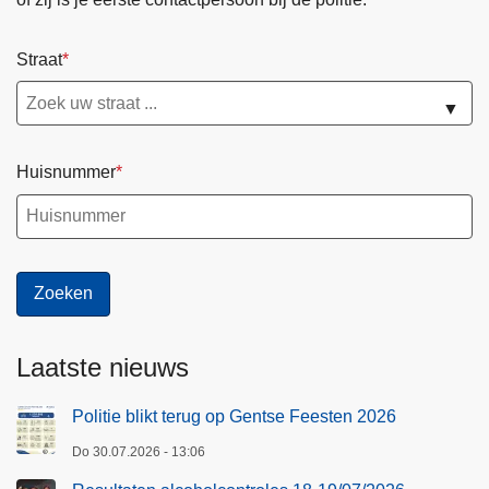
-
1
Straat
9
/
▼
0
7
Huisnummer
/
2
0
2
6
Laatste nieuws
Politie blikt terug op Gentse Feesten 2026
Do 30.07.2026 - 13:06