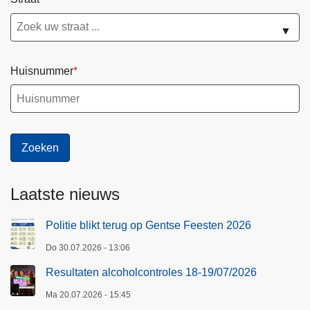
9
/
▼
0
7
Huisnummer
/
2
0
2
6
Laatste nieuws
Politie blikt terug op Gentse Feesten 2026
Do 30.07.2026 - 13:06
Resultaten alcoholcontroles 18-19/07/2026
Ma 20.07.2026 - 15:45