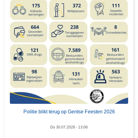
o
l
i
t
i
e
b
l
i
k
t
t
e
L
r
e
u
e
Politie blikt terug op Gentse Feesten 2026
g
s
o
m
Do 30.07.2026 - 13:06
p
e