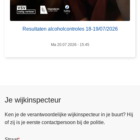
c
o
h
o
Resultaten alcoholcontroles 18-19/07/2026
l
c
Ma 20.07.2026 - 15:45
o
n
t
r
o
l
Je wijkinspecteur
e
s
1
Ken je de verantwoordelijke wijkinspecteur in je buurt? Hij
8
of zij is je eerste contactpersoon bij de politie.
-
1
Straat