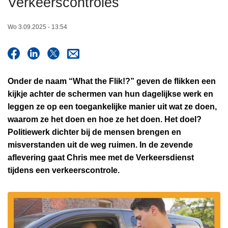
Verkeerscontroles
n
h
Wo 3.09.2025 - 13:54
o
u
d
g
Onder de naam “What the Flik!?” geven de flikken een
a
kijkje achter de schermen van hun dagelijkse werk en
a
leggen ze op een toegankelijke manier uit wat ze doen,
n
waarom ze het doen en hoe ze het doen. Het doel?
Politiewerk dichter bij de mensen brengen en
misverstanden uit de weg ruimen. In de zevende
aflevering gaat Chris mee met de Verkeersdienst
tijdens een verkeerscontrole.