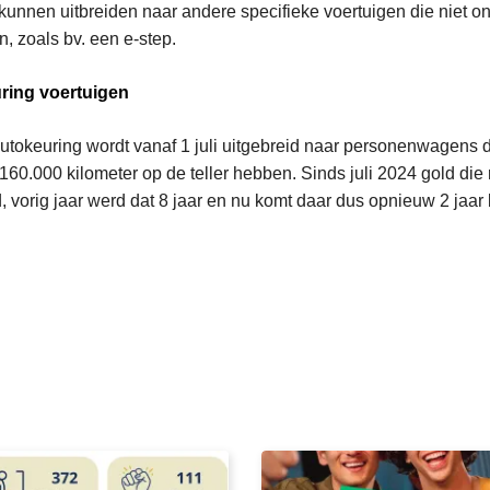
n kunnen uitbreiden naar andere specifieke voertuigen die niet on
n, zoals bv. een e-step.
uring voertuigen
utokeuring wordt vanaf 1 juli uitgebreid naar personenwagens di
160.000 kilometer op de teller hebben. Sinds juli 2024 gold die 
d, vorig jaar werd dat 8 jaar en nu komt daar dus opnieuw 2 jaar b
L
e
e
s
m
e
e
r
o