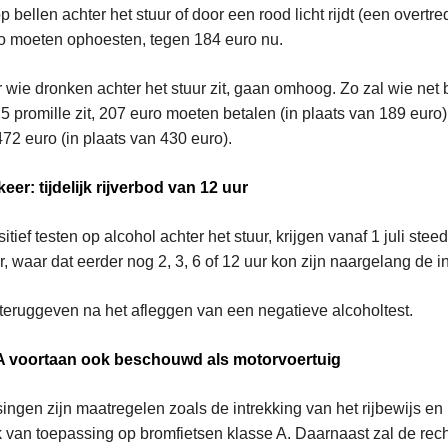
p bellen achter het stuur of door een rood licht rijdt (een overtr
ro moeten ophoesten, tegen 184 euro nu.
 wie dronken achter het stuur zit, gaan omhoog. Zo zal wie net
,5 promille zit, 207 euro moeten betalen (in plaats van 189 euro
472 euro (in plaats van 430 euro).
eer: tijdelijk rijverbod van 12 uur
tief testen op alcohol achter het stuur, krijgen vanaf 1 juli steed
r, waar dat eerder nog 2, 3, 6 of 12 uur kon zijn naargelang de in
 teruggeven na het afleggen van een negatieve alcoholtest.
 A voortaan ook beschouwd als motorvoertuig
gen zijn maatregelen zoals de intrekking van het rijbewijs en 
ok van toepassing op bromfietsen klasse A. Daarnaast zal de rech