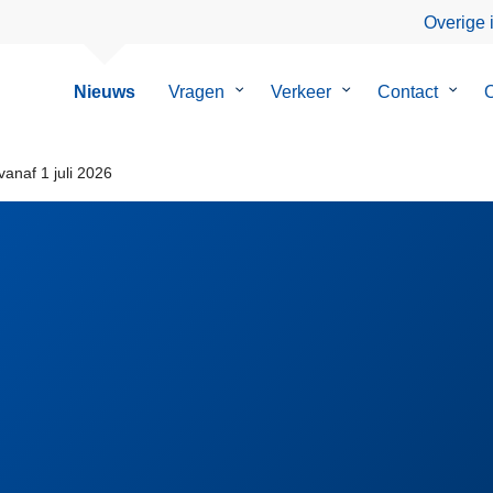
Overige 
Nieuws
Vragen
Submenu
Verkeer
Submenu
Contact
Subm
O
van
van
van
Vragen
Verkeer
Conta
anaf 1 juli 2026