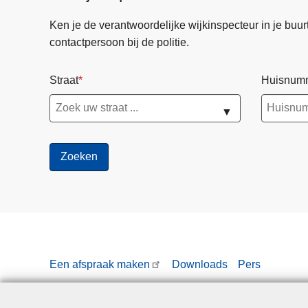
u
Ken je de verantwoordelijke wijkinspecteur in je buurt? 
g
contactpersoon bij de politie.
o
p
Straat
Huisnum
G
e
▼
n
t
s
e
F
e
e
s
t
Een afspraak maken
Downloads
Pers
e
n
2