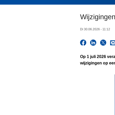
n
h
Wijzigingen
o
u
d
Di 30.06.2026 - 11:12
g
a
a
n
Op 1 juli 2026 ve
wijzigingen op een 