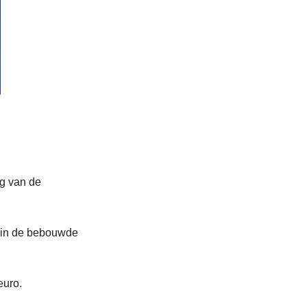
ng van de
g in de bebouwde
euro.