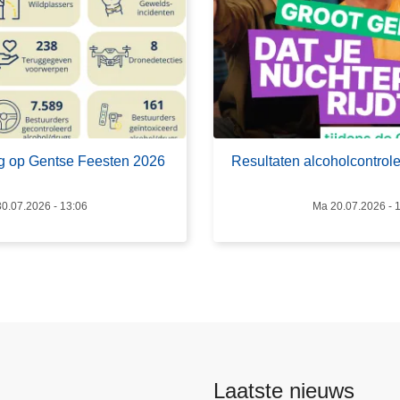
v
e
r
R
e
s
u
erug op Gentse Feesten 2026
Resultaten alcoholcontrol
l
t
0.07.2026 - 13:06
Ma 20.07.2026 - 
a
t
e
n
a
l
c
o
Laatste nieuws
h