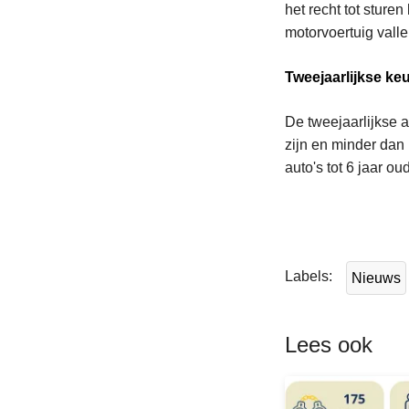
het recht tot sture
motorvoertuig valle
Tweejaarlijkse ke
De tweejaarlijkse a
zijn en minder dan 
auto's tot 6 jaar ou
L
e
e
Labels
Nieuws
s
m
e
Lees ook
e
r
o