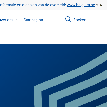
informatie en diensten van de overheid:
www.belgium.be
enu
ver ons
Submenu
Startpagina
Zoeken
van
ct
Over
ons