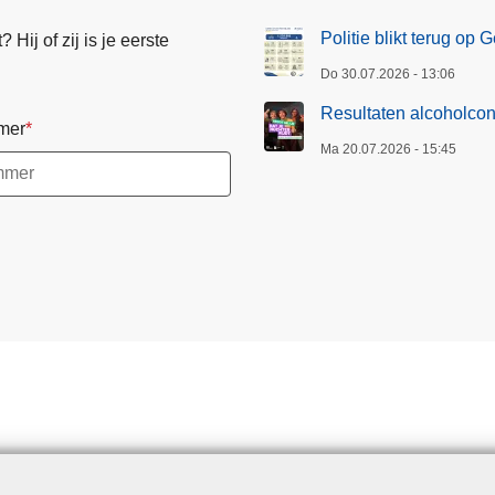
o
Politie blikt terug op
Hij of zij is je eerste
l
c
Do 30.07.2026 - 13:06
o
Resultaten alcoholcon
mer
n
Ma 20.07.2026 - 15:45
t
r
o
l
e
s
1
8
-
1
9
/
0