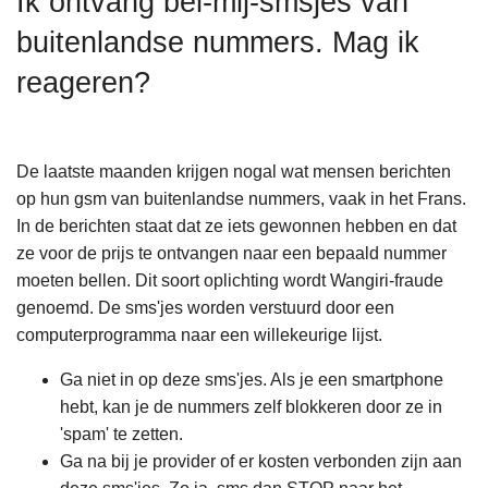
Ik ontvang bel-mij-smsjes van
n
buitenlandse nummers. Mag ik
h
o
reageren?
u
d
g
De laatste maanden krijgen nogal wat mensen berichten
a
op hun gsm van buitenlandse nummers, vaak in het Frans.
a
In de berichten staat dat ze iets gewonnen hebben en dat
n
ze voor de prijs te ontvangen naar een bepaald nummer
moeten bellen. Dit soort oplichting wordt Wangiri-fraude
genoemd. De sms'jes worden verstuurd door een
computerprogramma naar een willekeurige lijst.
Ga niet in op deze sms'jes. Als je een smartphone
hebt, kan je de nummers zelf blokkeren door ze in
'spam' te zetten.
Ga na bij je provider of er kosten verbonden zijn aan