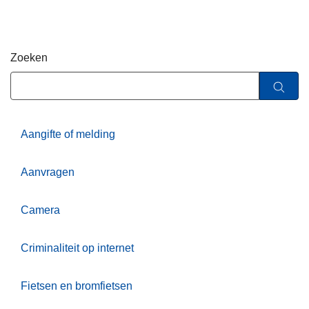
n
h
o
Zoeken
u
d
g
a
a
Aangifte of melding
n
Aanvragen
Camera
Criminaliteit op internet
Fietsen en bromfietsen