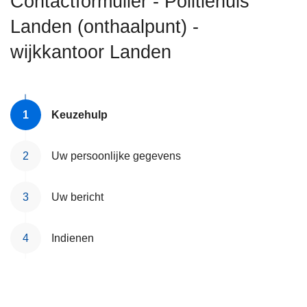
Contactformulier - Politiehuis
n
Landen (onthaalpunt) -
h
o
wijkkantoor Landen
u
d
g
a
Keuzehulp
a
n
Uw persoonlijke gegevens
Uw bericht
Indienen