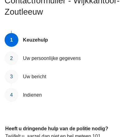
Contactformulier - Wijkkantoor-
n
Zoutleeuw
h
o
u
d
Keuzehulp
g
a
a
Uw persoonlijke gegevens
n
Uw bericht
Indienen
Heeft u dringende hulp van de politie nodig?
Twijfelt u, aarzel dan niet en bel meteen 101.