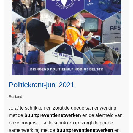
n
o
t
v
-
e
D
r
e
P
c
o
e
l
m
i
b
t
e
i
r
e
Politiekrant-juni 2021
2
k
0
r
Bestand
2
a
… af te schrikken en zorgt de goede samenwerking
L
0
n
met de
buurtpreventienetwerken
en de alertheid van
e
t
onze burgers … af te schrikken en zorgt de goede
e
-
samenwerking met de
buurtpreventienetwerken
en
s
j