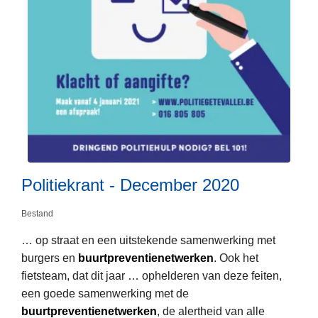
i
t
v
n
-
e
d
D
r
e
e
P
p
c
o
r
e
l
i
m
i
o
b
t
r
e
i
i
r
e
t
Politiekrant - December 2020
2
k
a
0
r
i
Bestand
2
a
r
… op straat en een uitstekende samenwerking met
0
n
e
burgers en
buurtpreventienetwerken
. Ook het
L
t
f
fietsteam, dat dit jaar … ophelderen van deze feiten,
e
-
e
een goede samenwerking met de
e
D
n
buurtpreventienetwerken
, de alertheid van alle
s
e