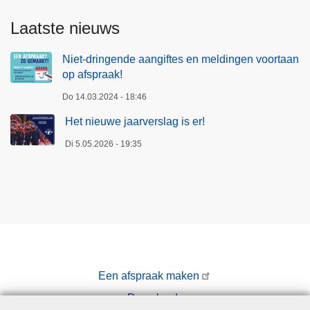
l
e
Laatste nieuws
i
2
Niet-dringende aangiftes en meldingen voortaan
0
op afspraak!
2
Do 14.03.2024 - 18:46
1
Het nieuwe jaarverslag is er!
Di 5.05.2026 - 19:35
Een afspraak maken
Downloads