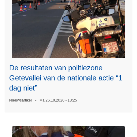
L
e
e
De resultaten van politiezone
s
Getevallei van de nationale actie “1
m
e
dag niet”
e
r
Nieuwsartikel
Ma 26.10.2020 - 18:25
o
v
e
r