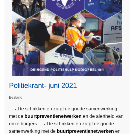
n
o
t
v
-
e
J
r
u
P
n
o
i
l
2
i
0
t
2
i
1
e
Politiekrant- juni 2021
k
r
Bestand
a
… af te schrikken en zorgt de goede samenwerking
L
n
met de
buurtpreventienetwerken
en de alertheid van
e
t
onze burgers … af te schrikken en zorgt de goede
e
-
samenwerking met de
buurtpreventienetwerken
en
s
j