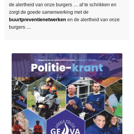
de alertheid van onze burgers … af te schrikken en
m
u
zorgt de goede samenwerking met de
e
n
buurtpreventienetwerken
en de alertheid van onze
e
i
burgers …
r
2
o
0
v
2
e
1
r
P
o
l
L
i
e
t
e
i
s
e
m
k
e
r
e
a
r