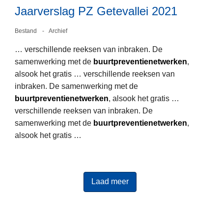
a
n
Jaarverslag PZ Getevallei 2021
a
t
r
Bestand
Archief
-
v
j
… verschillende reeksen van inbraken. De
L
e
u
samenwerking met de
buurtpreventienetwerken
,
e
r
n
alsook het gratis … verschillende reeksen van
e
s
i
inbraken. De samenwerking met de
s
l
2
buurtpreventienetwerken
, alsook het gratis …
m
a
0
verschillende reeksen van inbraken. De
e
g
2
samenwerking met de
buurtpreventienetwerken
,
e
P
1
alsook het gratis …
r
Z
o
G
v
e
e
t
Laad meer
r
e
J
v
a
a