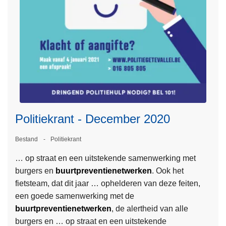
h
-
e
l
e
d
r
l
i
e
P
e
d
c
o
i
s
e
l
:
r
m
i
D
a
b
t
e
a
e
i
d
d
r
e
a
Politiekrant - December 2020
!
2
k
l
0
r
e
Bestand
Politiekrant
2
a
n
… op straat en een uitstekende samenwerking met
0
n
d
burgers en
buurtpreventienetwerken
. Ook het
L
t
e
fietsteam, dat dit jaar … ophelderen van deze feiten,
e
-
t
een goede samenwerking met de
e
D
r
buurtpreventienetwerken
, de alertheid van alle
s
e
e
burgers en … op straat en een uitstekende
m
c
n