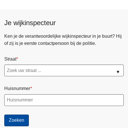
a
l
r
l
v
e
Je wijkinspecteur
e
i
r
2
Ken je de verantwoordelijke wijkinspecteur in je buurt? Hij
s
0
of zij is je eerste contactpersoon bij de politie.
l
2
a
1
g
Straat
P
▼
Z
G
e
Huisnummer
t
e
v
a
l