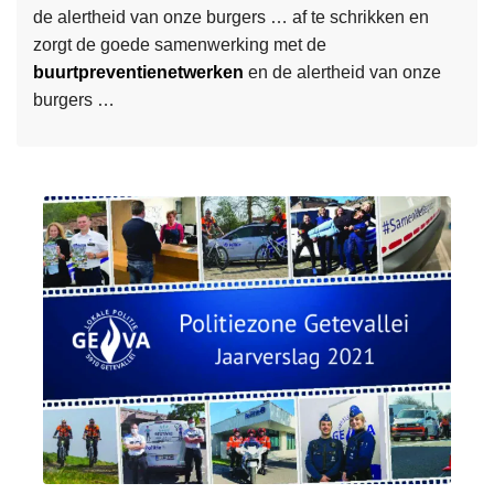
de alertheid van onze burgers … af te schrikken en
m
u
zorgt de goede samenwerking met de
e
n
buurtpreventienetwerken
en de alertheid van onze
e
i
burgers …
r
2
o
0
L
v
2
e
e
1
e
r
s
P
m
o
e
l
e
i
r
t
o
i
v
e
e
k
r
r
J
a