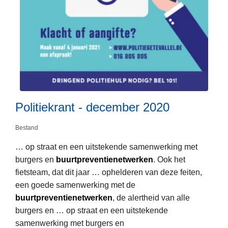
e
e
e
r
“
i
v
P
1
t
e
o
d
o
i
l
a
e
l
i
g
g
i
t
n
e
g
i
i
l
h
e
Politiekrant - december 2020
e
i
e
k
t
c
i
r
Bestand
”
h
d
a
t
… op straat en een uitstekende samenwerking met
s
n
o
burgers en
buurtpreventienetwerken
. Ook het
L
r
t
p
fietsteam, dat dit jaar … ophelderen van deze feiten,
e
a
-
d
een goede samenwerking met de
e
a
d
e
buurtpreventienetwerken
, de alertheid van alle
s
d
e
d
burgers en … op straat en een uitstekende
m
v
c
i
samenwerking met burgers en
e
a
e