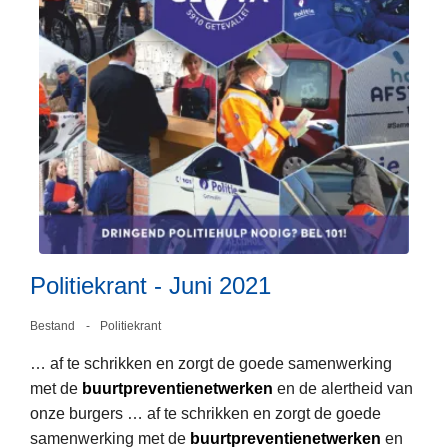
n
o
t
v
-
e
j
r
u
P
n
o
i
l
2
i
0
t
2
i
1
e
Politiekrant - Juni 2021
k
r
Bestand
Politiekrant
a
… af te schrikken en zorgt de goede samenwerking
L
n
met de
buurtpreventienetwerken
en de alertheid van
e
t
onze burgers … af te schrikken en zorgt de goede
e
-
samenwerking met de
buurtpreventienetwerken
en
s
J