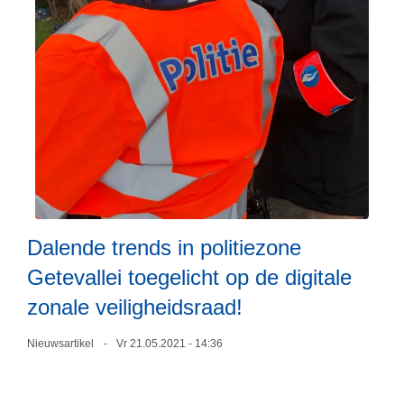
D
e
r
e
s
u
l
t
a
L
t
e
e
e
Dalende trends in politiezone
n
s
Getevallei toegelicht op de digitale
v
m
a
e
zonale veiligheidsraad!
n
e
p
r
Nieuwsartikel
Vr 21.05.2021 - 14:36
o
o
l
v