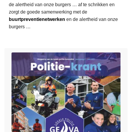
de alertheid van onze burgers … af te schrikken en
m
u
zorgt de goede samenwerking met de
e
n
buurtpreventienetwerken
en de alertheid van onze
e
i
burgers …
r
2
o
0
v
2
e
1
r
P
o
l
L
i
e
t
e
i
s
e
m
k
e
r
e
a
r