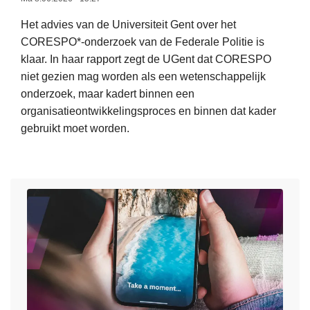
l
t
Het advies van de Universiteit Gent over het
e
s
CORESPO*-onderzoek van de Federale Politie is
g
c
klaar. In haar rapport zegt de UGent dat CORESPO
g
h
niet gezien mag worden als een wetenschappelijk
i
a
onderzoek, maar kadert binnen een
n
l
organisatieontwikkelingsproces en binnen dat kader
g
i
gebruikt moet worden.
e
g
n
e
L
m
p
e
e
o
e
t
l
s
g
i
m
e
t
e
g
i
e
a
e
r
r
-
o
a
e
v