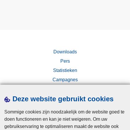
e
n
o
e
i
v
p
d
d
a
l
v
n
i
e
j
c
r
e
h
d
v
t
e
Downloads
a
e
r
k
Pers
r
o
a
s
Statistieken
p
n
k
Campagnes
b
t
u
a
i
n
s
e
Deze website gebruikt cookies
n
i
!
e
s
Sommige cookies zijn noodzakelijk om de website goed te
n
v
doen functioneren en kan je niet weigeren. Om uw
z
a
gebruikservaring te optimaliseren maakt de website ook
Disclaimer
i