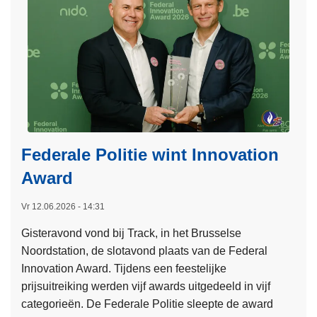
e
m
n
e
n
e
k
n
p
e
r
v
l
r
i
a
o
o
j
s
t
v
k
t
s
e
g
b
r
e
e
V
Federale Politie wint Innovation
s
n
a
Award
t
j
n
e
e
D
Vr 12.06.2026 - 14:31
l
d
e
d
e
Gisteravond vond bij Track, in het Brusselse
P
b
c
Noordstation, de slotavond plaats van de Federal
a
i
o
Innovation Award. Tijdens een feestelijke
n
j
n
prijsuitreiking werden vijf awards uitgedeeld in vijf
n
1
t
categorieën. De Federale Politie sleepte de award
e
4