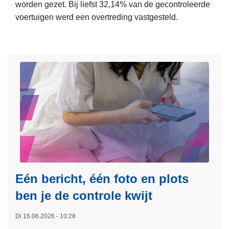
a
worden gezet. Bij liefst 32,14% van de gecontroleerde
l
voertuigen werd een overtreding vastgesteld.
e
L
p
e
o
e
l
s
i
m
t
e
i
e
e
r
a
o
c
v
t
e
i
r
Eén bericht, één foto en plots
e
R
ben je de controle kwijt
o
e
n
s
Di 16.06.2026 - 10:28
t
u