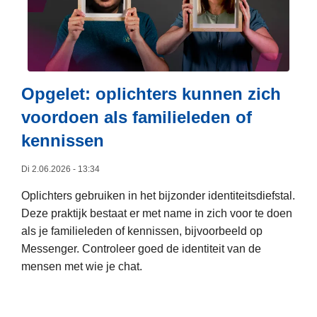
r
e
P
r
l
t
o
o
i
D
l
v
j
u
i
e
k
i
t
r
Opgelet: oplichters kunnen zich
e
t
i
P
voordoen als familieleden of
o
s
e
a
p
kennissen
-
v
s
b
N
e
o
Di 2.06.2026 - 13:34
r
e
r
p
e
d
s
v
Oplichters gebruiken in het bijzonder identiteitsdiefstal.
n
e
t
o
Deze praktijk bestaat er met name in zich voor te doen
g
r
e
o
als je familieleden of kennissen, bijvoorbeeld op
s
l
r
r
Messenger. Controleer goed de identiteit van de
t
a
k
o
mensen met wie je chat.
e
n
t
p
L
n
d
h
l
e
b
s
a