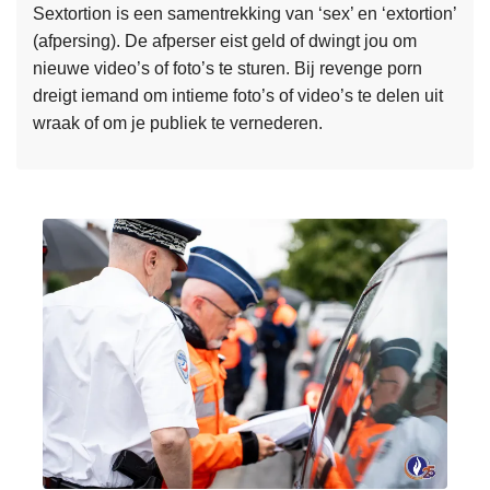
m
Sextortion is een samentrekking van ‘sex’ en ‘extortion’
l
a
(afpersing). De afperser eist geld of dwingt jou om
t
n
nieuwe video’s of foto’s te sturen. Bij revenge porn
a
t
dreigt iemand om intieme foto’s of video’s te delen uit
t
e
wraak of om je publiek te vernederen.
e
l
n
L
t
a
e
d
c
e
r
t
s
u
i
m
g
e
e
s
‘
e
n
2
r
e
o
t
h
v
w
e
e
e
e
r
r
l
E