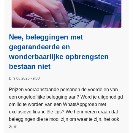
r
o
n
o
l
o
v
e
v
e
a
a
r
c
t
Nee, beleggingen met
I
t
i
gegarandeerde en
n
i
o
wonderbaarlijke opbrengsten
t
e
n
e
t
bestaan niet
A
r
e
w
n
g
Di 9.06.2026 - 9:30
a
a
e
r
Prijzen vooraanstaande personen de voordelen van
t
n
d
een ongelooflijke belegging aan? Word je uitgenodigd
i
g
om lid te worden van een WhatsAppgroep met
o
r
exclusieve financiële tips? We herinneren eraan dat
n
e
beleggingen die te mooi zijn om waar te zijn, het ook
a
n
zijn!
l
s