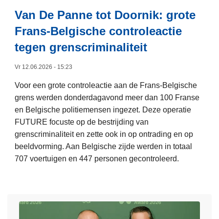
k
s
é
Van De Panne tot Doornik: grote
t
2
n
Frans-Belgische controleactie
u
0
b
s
tegen grenscriminaliteit
2
e
s
6
r
e
Vr 12.06.2026 - 15:23
’
i
n
:
c
Voor een grote controleactie aan de Frans-Belgische
B
o
h
grens werden donderdagavond meer dan 100 Franse
e
v
t
en Belgische politiemensen ingezet. Deze operatie
l
e
,
FUTURE focuste op de bestrijding van
g
r
é
grenscriminaliteit en zette ook in op ontrading en op
i
t
é
beeldvorming. Aan Belgische zijde werden in totaal
ë
r
n
707 voertuigen en 447 personen gecontroleerd.
e
e
f
L
n
d
o
e
F
i
t
e
r
n
o
s
a
g