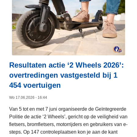
e
e
r
o
v
e
r
I
n
Resultaten actie ‘2 Wheels 2026’:
t
overtredingen vastgesteld bij 1
e
454 voertuigen
r
n
Wo 17.06.2026 - 16:44
a
t
Van 5 tot en met 7 juni organiseerde de Geïntegreerde
i
Politie de actie ‘2 Wheels’, gericht op de veiligheid van
o
fietsers, bromfietsers, motorrijders en gebruikers van e-
n
steps. Op 147 controleplaatsen kon je aan de kant