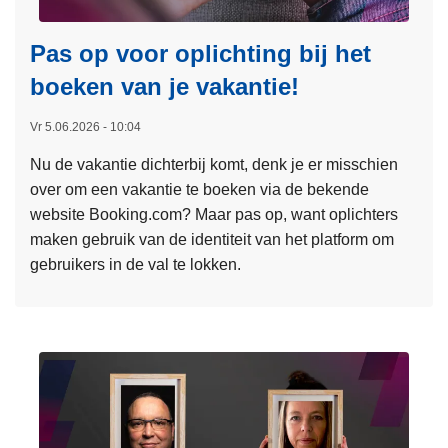
n
n
e
d
d
r
Pas op voor oplichting bij het
e
o
C
boeken van je vakantie!
e
u
O
r
a
R
Vr 5.06.2026 - 10:04
d
n
E
Nu de vakantie dichterbij komt, denk je er misschien
e
e
S
over om een vakantie te boeken via de bekende
e
o
P
website Booking.com? Maar pas op, want oplichters
n
p
O
maken gebruik van de identiteit van het platform om
w
e
:
gebruikers in de val te lokken.
o
r
F
n
a
e
L
d
t
d
e
e
i
e
e
r
e
r
s
b
i
a
m
a
n
l
e
a
h
e
e