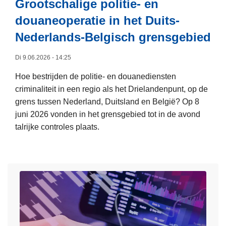
Grootschalige politie- en
a
e
douaneoperatie in het Duits-
n
r
s
a
Nederlands-Belgisch grensgebied
-
l
B
Di 9.06.2026 - 14:25
e
e
P
Hoe bestrijden de politie- en douanediensten
l
o
criminaliteit in een regio als het Drielandenpunt, op de
g
l
grens tussen Nederland, Duitsland en België? Op 8
i
i
juni 2026 vonden in het grensgebied tot in de avond
s
t
talrijke controles plaats.
c
i
L
h
e
e
e
w
e
c
i
s
o
n
m
n
t
e
t
I
e
r
n