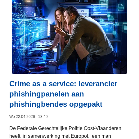
s
m
e
e
r
o
v
e
r
F
l
Crime as a service: leverancier
i
phishingpanelen aan
t
phishingbendes opgepakt
s
m
Wo 22.04.2026 - 13:49
a
r
De Federale Gerechtelijke Politie Oost-Vlaanderen
a
heeft, in samenwerking met Europol, een man