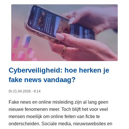
e
e
u
v
s
r
e
m
d
r
e
e
a
e
r
n
r
s
c
o
r
i
v
e
e
e
e
r
r
Cyberveiligheid: hoe herken je
d
p
J
3
fake news vandaag?
h
o
,
i
b
2
Di 21.04.2026 - 9:14
s
d
8
h
Fake news en online misleiding zijn al lang geen
a
i
nieuwe fenomenen meer. Toch blijft het voor veel
y
t
n
mensen moeilijk om online feiten van fictie te
s
e
g
onderscheiden. Sociale media, nieuwswebsites en
F
s