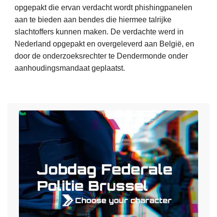
t
opgepakt die ervan verdacht wordt phishingpanelen
h
aan te bieden aan bendes die hiermee talrijke
o
slachtoffers kunnen maken. De verdachte werd in
n
Nederland opgepakt en overgeleverd aan België, en
:
door de onderzoeksrechter te Dendermonde onder
v
aanhoudingsmandaat geplaatst.
a
L
n
e
d
e
e
s
1
m
3
e
6
e
1
r
6
o
5
v
7
e
g