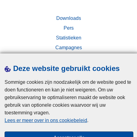
d
e
a
t
Downloads
c
a
Pers
h
a
t
l
Statistieken
e
s
Campagnes
s
y
i
s
Deze website gebruikt cookies
t
t
u
e
Sommige cookies zijn noodzakelijk om de website goed te
a
m
doen functioneren en kan je niet weigeren. Om uw
t
e
Disclaimer
gebruikservaring te optimaliseren maakt de website ook
i
n
gebruik van optionele cookies waarvoor wij uw
e
:
Privacy
toestemming vragen.
s
l
Cookies
Lees er meer over in ons cookiebeleid
.
t
e
Toegankelijkheid
e
t
m
o