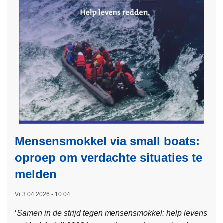
e
g
r
s
e
D
v
o
e
x
n
x
s
i
e
n
n
g
g
:
e
z
l
o
Mensensmokkel via small boats:
d
r
t
g
oproep om verdachte situaties te
e
d
melden
s
a
t
t
Vr 3.04.2026 - 10:04
e
j
‘
Samen in de strijd tegen mensensmokkel: help levens
l
e