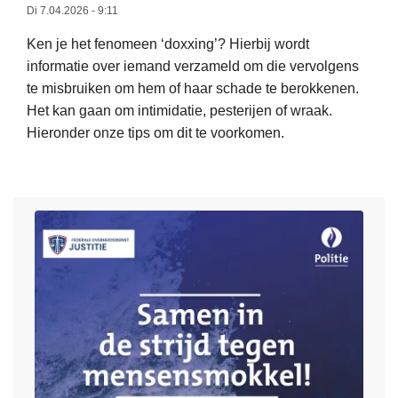
v
c
Di 7.04.2026 - 9:11
e
a
Ken je het fenomeen ‘doxxing’? Hierbij wordt
r
t
informatie over iemand verzameld om die vervolgens
s
u
te misbruiken om hem of haar schade te berokkenen.
c
r
Het kan gaan om intimidatie, pesterijen of wraak.
h
e
Hieronder onze tips om dit te voorkomen.
e
f
r
r
L
p
a
e
t
u
e
e
d
s
c
e
m
o
o
e
n
m
e
t
j
r
r
e
o
o
g
v
l
e
e