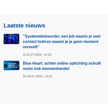
i
g
l
r
g
e
b
o
e
n
o
v
p
d
a
e
Laatste nieuws
a
e
t
r
g
p
s
I
"Systeembeheerder, een job waarin je veel
i
a
:
n
contact hebt en waarin je je geen moment
n
g
o
d
verveelt"​
a
i
p
r
Vr 31.07.2026 - 10:10
n
r
i
Blue Heart: achter online oplichting schuilt
a
o
n
soms ook mensenhandel
e
g
p
i
Do 30.07.2026 - 13:22
o
n
m
g
v
i
e
n
r
b