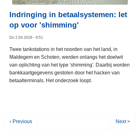
m
n
i
s
Indringing in betaalsystemen: let
s
e
op voor 'shimming'
b
n
r
s
Do 2.04.2026 - 9:51
u
m
Twee tankstations in het noorden van het land, in
i
o
Maldegem en Schoten, werden onlangs het doelwit
k
k
van oplichting van het type 'shimming'. Daarbij worden
t
k
bankkaartgegevens gestolen door het hacken van
e
betaalterminals. Het onderzoek loopt.
l
v
L
i
e
a
e
s
s
V
‹ Previous
V
Next >
m
m
o
o
a
e
r
l
l
e