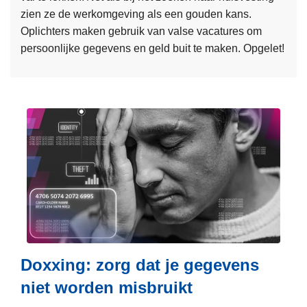
m
zien ze de werkomgeving als een gouden kans.
e
a
Oplichters maken gebruik van valse vacatures om
i
r
persoonlijke gegevens en geld buit te maken. Opgelet!
l
a
i
t
L
g
h
e
i
o
e
n
n
s
g
–
m
s
2
e
a
4
e
g
u
r
e
u
o
n
r
v
t
l
e
e
a
r
Doxxing: zorg dat je gegevens
n
n
V
niet worden misbruikt
g
a