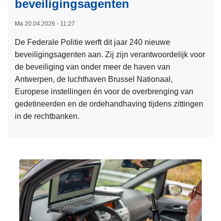
beveiligingsagenten
b
t
e
e
w
r
Ma 20.04.2026 - 11:27
n
e
v
d
De Federale Politie werft dit jaar 240 nieuwe
r
e
e
beveiligingsagenten aan. Zij zijn verantwoordelijk voor
p
i
s
de beveiliging van onder meer de haven van
e
l
o
Antwerpen, de luchthaven Brussel Nationaal,
n
i
p
Europese instellingen én voor de overbrenging van
e
g
g
gedetineerden en de ordehandhaving tijdens zittingen
n
h
e
in de rechtbanken.
i
e
p
n
i
L
a
B
d
e
k
r
:
e
t
u
h
s
s
o
m
s
e
e
e
h
e
l
e
r