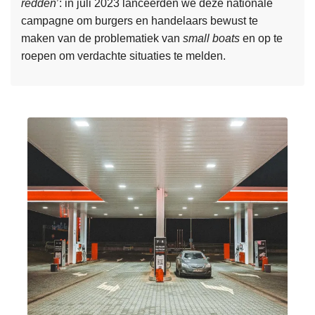
redden
’: in juli 2023 lanceerden we deze nationale
e
g
campagne om burgers en handelaars bewust te
n
e
maken van de problematiek van
small boats
en op te
g
roepen om verdachte situaties te melden.
e
v
L
e
e
n
e
s
s
n
m
i
e
e
e
t
r
w
o
o
v
r
e
d
r
e
M
n
e