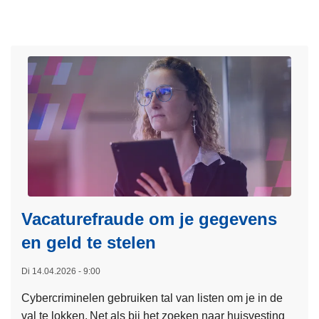
a
e
L
a
z
e
g
o
e
?
e
s
k
m
t
e
2
e
4
r
0
o
n
v
i
e
e
r
Vacaturefraude om je gegevens
u
F
en geld te stelen
w
l
e
i
Di 14.04.2026 - 9:00
b
t
Cybercriminelen gebruiken tal van listen om je in de
e
s
val te lokken. Net als bij het zoeken naar huisvesting
v