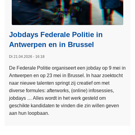
r
e
C
c
r
o
i
n
m
Jobdays Federale Politie in
t
e
r
Antwerpen en in Brussel
a
o
s
Di 21.04.2026 - 16:18
l
a
e
De Federale Politie organiseert een jobday op 9 mei in
s
e
Antwerpen en op 23 mei in Brussel. In haar zoektocht
e
r
naar nieuwe talenten springt zij creatief om met
r
d
diverse formules: afterworks, (online) infosessies,
v
e
jobdays … Alles wordt in het werk gesteld om
i
b
geschikte kandidaten te vinden die zin willen geven
c
e
aan hun loopbaan.
e
s
:
L
t
l
e
u