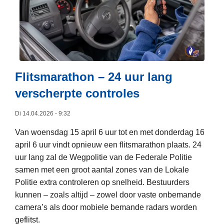
r
o
k
v
e
e
n
r
j
F
e
e
Flitsmarathon – 24 uur lang
f
d
verscherpte controles
a
e
k
r
Di 14.04.2026 - 9:32
e
a
Van woensdag 15 april 6 uur tot en met donderdag 16
n
l
april 6 uur vindt opnieuw een flitsmarathon plaats. 24
e
e
uur lang zal de Wegpolitie van de Federale Politie
w
P
samen met een groot aantal zones van de Lokale
s
o
Politie extra controleren op snelheid. Bestuurders
v
l
kunnen – zoals altijd – zowel door vaste onbemande
a
i
camera’s als door mobiele bemande radars worden
n
t
geflitst.
d
i