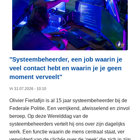
e
r
o
v
e
r
F
e
"Systeembeheerder, een job waarin je
d
veel contact hebt en waarin je je geen
e
moment verveelt"​
r
a
Vr 31.07.2026 - 10:10
l
Olivier Fierlafijn is al 15 jaar systeembeheerder bij de
e
Federale Politie. Een verrijkend, afwisselend en zinvol
P
beroep. Op deze Werelddag van de
o
systeembeheerders vertelt hij ons over zijn dagelijks
l
werk. Een functie waarin de mens centraal staat, ver
i
verwijderd van de clichés over de ‘geek’ die zich in zijn