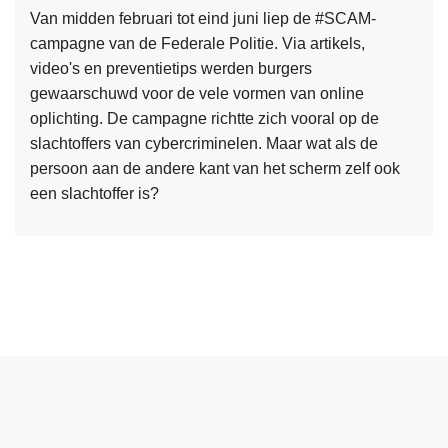
t
v
Van midden februari tot eind juni liep de #SCAM-
e
l
campagne van de Federale Politie. Via artikels,
e
u
video's en preventietips werden burgers
m
c
gewaarschuwd voor de vele vormen van online
b
h
oplichting. De campagne richtte zich vooral op de
e
t
slachtoffers van cybercriminelen. Maar wat als de
h
i
persoon aan de andere kant van het scherm zelf ook
e
g
een slachtoffer is?
e
e
L
r
N
e
d
e
e
e
d
s
r
e
m
,
r
e
e
l
e
e
a
r
n
n
o
j
d