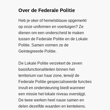
v
o
e
e
b
Over de Federale Politie
r
r
w
B
Heb je oker of hemelsblauw opgemerkt
a
l
op onze uniformen en voertuigen? Ze
a
u
dienen om een onderscheid te maken
r
e
tussen de Federale Politie en de Lokale
i
H
Politie. Samen vormen ze de
n
e
Geïntegreerde Politie.
j
a
e
r
De Lokale Politie verzekert de zeven
v
t
basisfunctionaliteiten binnen het
e
:
territorium van haar zone, terwijl de
e
a
Federale Politie gespecialiseerde functies
l
c
invult en ondersteuning biedt wanneer
c
h
een missie het lokale niveau overstijgt.
o
t
De twee werken heel nauw samen en
n
e
delen dezelfde waarden en kentekens.
t