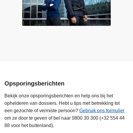
c
j
h
e
u
g
i
e
l
e
t
n
s
m
o
o
m
m
s
e
o
n
Opsporingsberichten
o
t
k
v
Bekijk onze opsporingsberichten en help ons bij het
m
e
ophelderen van dossiers. Hebt u tips met betrekking tot
e
r
een gezochte of vermiste persoon?
Gebruik ons formulier
n
v
om ze door te geven of bel naar 0800 30 300 (+32 554 44
s
e
88 voor het buitenland).
e
e