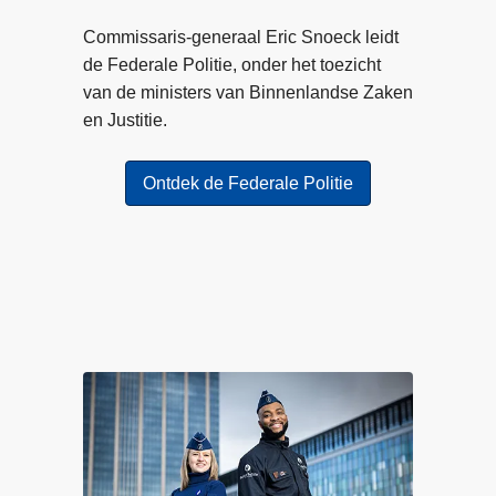
r
a
o
Commissaris-generaal Eric Snoeck leidt
c
n
de Federale Politie, onder het toezicht
t
l
van de ministers van Binnenlandse Zaken
h
i
en Justitie.
e
n
b
e
t
Ontdek de Federale Politie
o
p
e
l
n
i
w
c
a
h
a
t
r
i
i
n
n
g
j
s
e