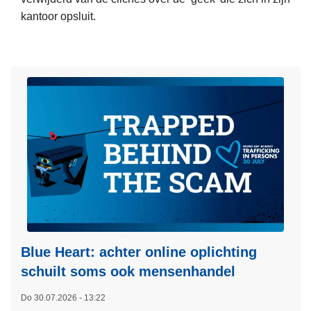
t
kantoor opsluit.
i
L
e
e
a
e
r
s
r
m
e
e
s
e
t
r
e
o
e
v
r
e
t
r
v
"
Blue Heart: achter online oplichting
o
S
o
schuilt soms ook mensenhandel
y
r
Do 30.07.2026 - 13:22
s
t