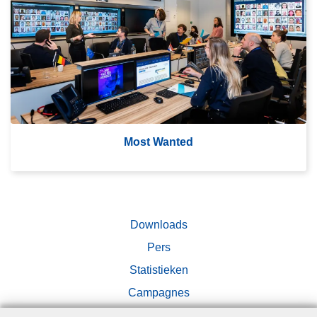
m
's
M
o
st
W
a
nt
Most Wanted
e
d
Downloads
Pers
Statistieken
Campagnes