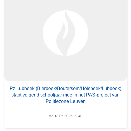
v
e
r
P
z
L
u
b
b
e
e
k
(
Pz Lubbeek (Bierbeek/Boutersem/Holsbeek/Lubbeek)
stapt volgend schooljaar mee in het PAS-project van
B
Politiezone Leuven
i
e
Ma 18.05.2026 - 9:40
r
b