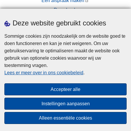
Een afspraak maken
r
v
Downloads
w
a
e
n
Pers
Deze website gebruikt cookies
r
P
p
o
Sommige cookies zijn noodzakelijk om de website goed te
e
l
doen functioneren en kan je niet weigeren. Om uw
n
i
gebruikservaring te optimaliseren maakt de website ook
t
gebruik van optionele cookies waarvoor wij uw
i
toestemming vragen.
Disclaimer
e
Lees er meer over in ons cookiebeleid
.
Privacy
z
o
Cookies
Accepteer alle
n
Toegankelijkheid
e
Instellingen aanpassen
L
© 2026 Politie.be
e
Alleen essentiële cookies
u
v