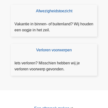
a
e
ift
a
e
e
Afwezigheidstoezicht
T
k
i
o
n
e
Vakantie in binnen- of buitenland? Wij houden
h
z
een oogje in het zeil.
e
i
t
c
P
h
Verloren voorwerpen
V
A
t
e
S
a
rl
-
Iets verloren? Misschien hebben wij je
a
o
p
verloren voorwerp gevonden.
n
r
r
v
e
o
r
n
j
a
v
e
g
o
c
e
o
t
n