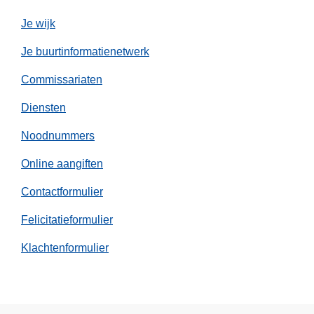
b
e
Je wijk
e
Je buurtinformatienetwerk
k
/
Commissariaten
L
Diensten
u
b
Noodnummers
b
e
Online aangiften
e
Contactformulier
k
)
Felicitatieformulier
s
Klachtenformulier
t
a
p
t