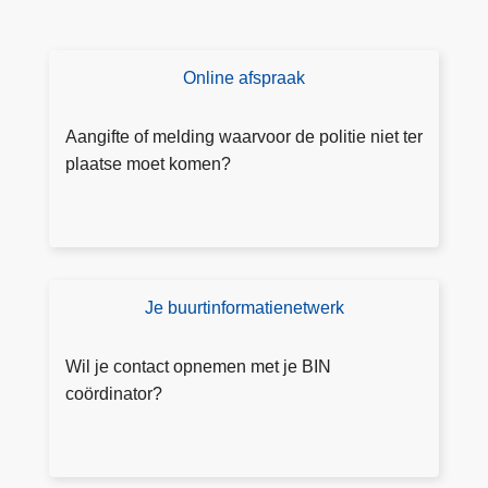
v
o
l
Online afspraak
M
g
a
e
a
Aangifte of melding waarvoor de politie niet ter
n
k
plaatse moet komen?
d
o
s
nl
c
in
h
e
o
e
Je buurtinformatienetwerk
o
D
e
l
o
n
j
e
Wil je contact opnemen met je BIN
af
a
a
coördinator?
s
a
a
p
r
n
r
m
g