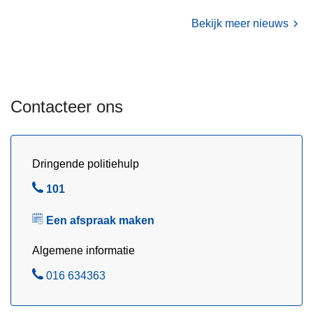
e
e
Bekijk meer nieuws
k
/
B
o
Contacteer ons
u
t
e
r
Dringende politiehulp
s
B
101
e
e
m
Een afspraak maken
l
/
H
Algemene informatie
o
B
016 634363
l
e
s
l