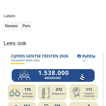
L
Labels
e
e
Nieuws
Pers
s
m
e
Lees ook
e
r
o
v
e
r
P
o
l
i
t