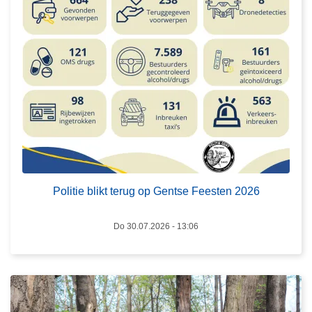
i
e
b
l
i
k
t
t
e
L
r
e
u
e
Politie blikt terug op Gentse Feesten 2026
g
s
o
m
Do 30.07.2026 - 13:06
p
e
G
e
e
r
n
o
t
v