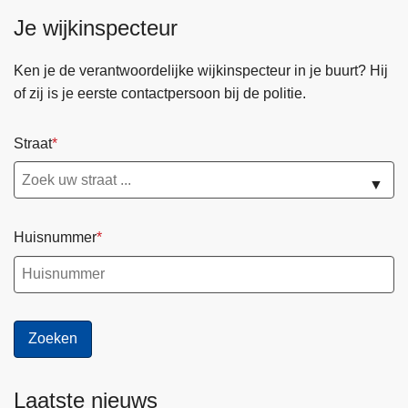
a
Je wijkinspecteur
t
b
i
Ken je de verantwoordelijke wijkinspecteur in je buurt? Hij
k
of zij is je eerste contactpersoon bij de politie.
e
s
Straat
u
i
▼
t
v
Huisnummer
e
r
k
e
e
r
g
Laatste nieuws