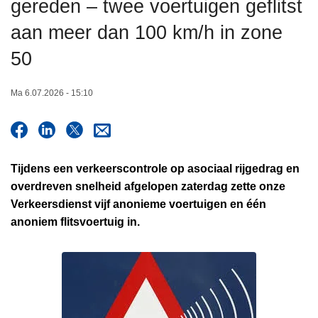
gereden – twee voertuigen geflitst
n
h
aan meer dan 100 km/h in zone
o
50
u
d
Ma 6.07.2026 - 15:10
g
a
a
n
Tijdens een verkeerscontrole op asociaal rijgedrag en
overdreven snelheid afgelopen zaterdag zette onze
Verkeersdienst vijf anonieme voertuigen en één
anoniem flitsvoertuig in.