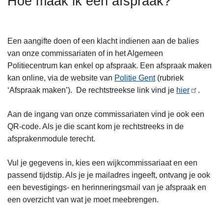
Hoe maak ik een afspraak?
n
h
o
Een aangifte doen of een klacht indienen aan de balies
u
van onze commissariaten of in het Algemeen
d
Politiecentrum kan enkel op afspraak. Een afspraak maken
g
kan online, via de website van
Politie Gent
(rubriek
a
‘Afspraak maken’). De rechtstreekse link vind je
hier
.
a
n
Aan de ingang van onze commissariaten vind je ook een
QR-code. Als je die scant kom je rechtstreeks in de
afsprakenmodule terecht.
Vul je gegevens in, kies een wijkcommissariaat en een
passend tijdstip. Als je je mailadres ingeeft, ontvang je ook
een bevestigings- en herinneringsmail van je afspraak en
een overzicht van wat je moet meebrengen.