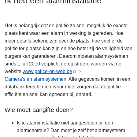
Ik heb een alarminstallatie
n
h
o
Het is belangrijk dat de politie zo snel mogelijk de exacte
u
plaats kent waar een alarm in werking is getreden. Hoe
d
meer details bekend zijn over de plaats, hoe sneller de
g
politie ter plaatse kan zijn en hoe beter zij de veiligheid van
a
burgers kan garanderen. Daarom moeten alarmsystemen
a
sinds 1 juli 2010 verplicht geregistreerd worden via de
n
website
www.police-on-web.be
>
Camera's en alarmsystemen.
Alle gegevens komen in een
databank terecht die ervoor moet zorgen dat de politie
efficiënt en snel kan optreden bij onraad.
Wie moet aangifte doen?
Is je alarminstallatie niet aangesloten bij een
alarmcentrale? Dan moet je zelf het alarmsysteem