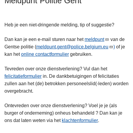
Meldpunt Politie Gent
n
h
o
Heb je een niet-dringende melding, tip of suggestie?
u
d
Dan kan je een e-mail sturen naar het
meldpunt
van de
g
Gentse politie (
meldpunt.gent@police.belgium.eu
)
of je
a
kan het
online contactformulier
gebruiken.
a
n
Tevreden over onze dienstverlening? Vul dan het
felicitatieformulier
in. De dankbetuigingen of felicitaties
zullen aan het (de) betrokken personeelslid(-leden) worden
overgebracht.
Ontevreden over onze dienstverlening? Voel je je (als
burger of onderneming) onheus behandeld ? Dan kan je
ons dat laten weten via het
klachtenformulier
.