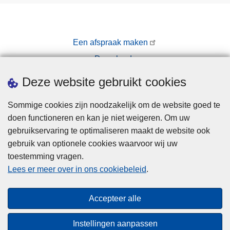
Een afspraak maken
Downloads
Pers
Deze website gebruikt cookies
Sommige cookies zijn noodzakelijk om de website goed te
doen functioneren en kan je niet weigeren. Om uw
gebruikservaring te optimaliseren maakt de website ook
gebruik van optionele cookies waarvoor wij uw
toestemming vragen.
Disclaimer
Lees er meer over in ons cookiebeleid
.
Privacy
Hallo! Ik ben de chatbot van de Politie
Cookies
Gent. Waarmee kan ik je vandaag van
Close
Accepteer alle
Toegankelijkheid
dienst zijn?
teaser
Instellingen aanpassen