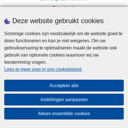
Downloads
Pers
Deze website gebruikt cookies
Sommige cookies zijn noodzakelijk om de website goed te
doen functioneren en kan je niet weigeren. Om uw
gebruikservaring te optimaliseren maakt de website ook
gebruik van optionele cookies waarvoor wij uw
toestemming vragen.
Disclaimer
Lees er meer over in ons cookiebeleid
.
Privacy
Hallo! Ik ben de chatbot van de Politie
Cookies
Gent. Waarmee kan ik je vandaag van
Close
Accepteer alle
Toegankelijkheid
dienst zijn?
teaser
Instellingen aanpassen
© 2026 Politie.be
Start chat
Alleen essentiële cookies