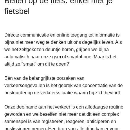
Bellen op de fiets: enkel met je
n
fietsbel
h
o
u
d
Directe communicatie en online toegang tot informatie is
g
bijna niet meer weg te denken uit ons dagelijks leven. Als
a
we het zelfgekozen deuntje horen, grijpen we bijna
a
automatisch naar onze gsm of smartphone. Maar is het
n
altijd zo "smart" om dit te doen?
Eén van de belangrijkste oorzaken van
verkeersongevallen is het gebrek van concentratie van de
bestuurder op de verkeerssituatie waarin hij zich bevindt.
Onze deelname aan het verkeer is een alledaagse routine
geworden en we beseffen niet meer dat dit een complex
samenspel is van registreren, reageren, anticiperen en
beslissingen nemen. Een bron van afleiding kan er voor