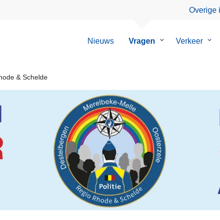
Overige 
Nieuws
Vragen
Submenu
Verkeer
Su
van
van
Vragen
Ver
hode & Schelde