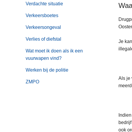
Verdachte situatie
Waar
Verkeersboetes
Drugpr
Ooster
Verkeersongeval
Verlies of diefstal
Je kan
illega
Wat moet ik doen als ik een
vuurwapen vind?
Werken bij de politie
Als je
ZMPO
meerd
Indien
bedrij
ook or