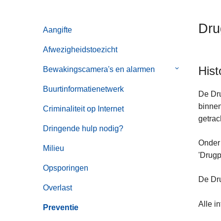
n
h
Dru
Aangifte
o
u
Afwezigheidstoezicht
d
Hist
g
Bewakingscamera's en alarmen
Submenu
a
van
Buurtinformatienetwerk
a
Bewakingsca
De Dru
n
en
binnen
Criminaliteit op Internet
alarmen
getrac
Dringende hulp nodig?
Onder
Milieu
'Drugp
Opsporingen
De Dr
Overlast
Alle i
Preventie