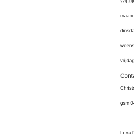
Wij zi
maanda
dinsda
woensd
vrijda
Cont
Chris
gsm 0
Luna D