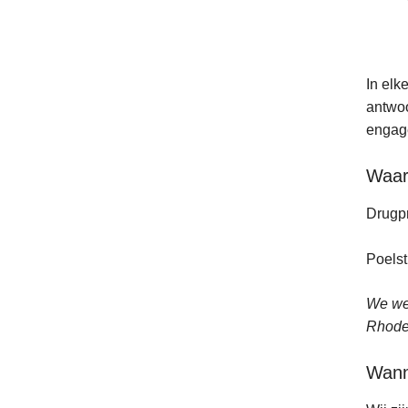
In elk
antwoo
engage
Waa
Drugpr
Poelst
We wer
Rhode
Wann