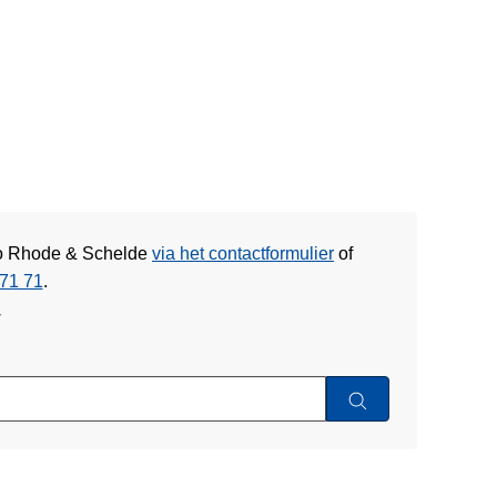
gio Rhode & Schelde
via het contactformulier
of
71 71
.
w