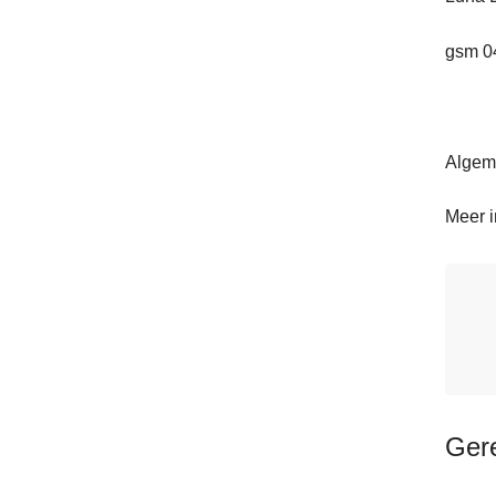
gsm 0
Algem
Meer 
Ger