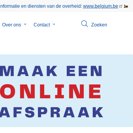
informatie en diensten van de overheid:
www.belgium.be
bmenu
Over ons
Submenu
Contact
Submenu
Zoeken
van
van
keer
Over
Contact
ons