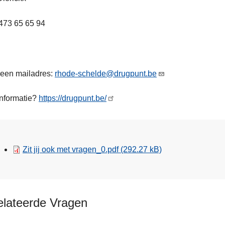
473 65 65 94
een mailadres:
rhode-schelde@drugpunt.be
informatie?
https://drugpunt.be/
Zit jij ook met vragen_0.pdf
(292.27 kB)
elateerde Vragen