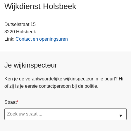
n
Wijkdienst Holsbeek
h
o
Dutselstraat 15
u
3220
Holsbeek
d
Link
Contact en openingsuren
g
a
a
n
Je wijkinspecteur
Ken je de verantwoordelijke wijkinspecteur in je buurt? Hij
of zij is je eerste contactpersoon bij de politie.
Straat
▼