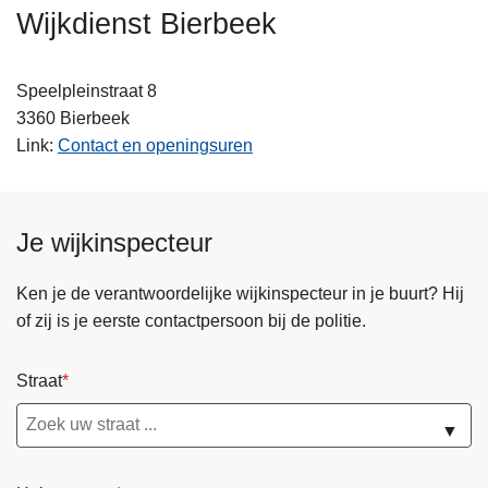
n
Wijkdienst Bierbeek
h
o
Speelpleinstraat 8
u
3360
Bierbeek
d
Link
Contact en openingsuren
g
a
a
n
Je wijkinspecteur
Ken je de verantwoordelijke wijkinspecteur in je buurt? Hij
of zij is je eerste contactpersoon bij de politie.
Straat
▼