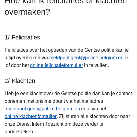
Hoe kan ik felicitaties of klachten
n
overmaken?
h
o
u
d
1/ Felicitaties
g
Felicitaties over het optreden van de Gentse politie kan je
a
altijd overmaken via
meldpunt.gent@police.belgium.eu
a
of door het
online felicitatieformulier
in te vullen.
n
2/ Klachten
Heb je een klacht over de Gentse politie dan kan je contact
opnemen met ons meldpunt via het mailadres
meldpunt.gent@police.belgium.eu
of via het
online klachtenformulier
. Zij sturen alle klachten door naar
onze Dienst Intern Toezicht om deze verder te
onderzoeken.