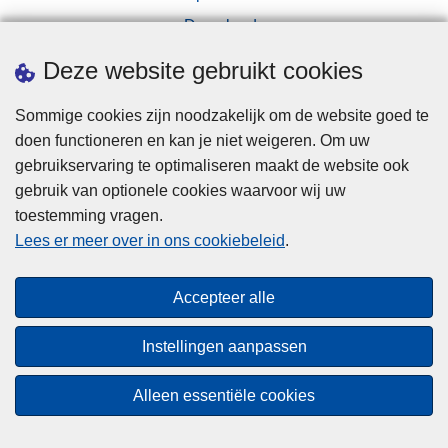
Downloads
Pers
Deze website gebruikt cookies
Sommige cookies zijn noodzakelijk om de website goed te
doen functioneren en kan je niet weigeren. Om uw
gebruikservaring te optimaliseren maakt de website ook
gebruik van optionele cookies waarvoor wij uw
toestemming vragen.
Disclaimer
Lees er meer over in ons cookiebeleid
.
Privacy
Hallo! Ik ben de chatbot van de Politie
Cookies
Gent. Waarmee kan ik je vandaag van
Close
Accepteer alle
Toegankelijkheid
dienst zijn?
teaser
Instellingen aanpassen
Start chat
© 2026 Politie.be
Alleen essentiële cookies