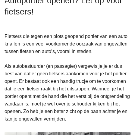
Autoportier openen? Let op voor
n
fietsers!
h
o
u
d
Fietsers die tegen een plots geopend portier van een auto
g
knallen is een veel voorkomende oorzaak van ongevallen
a
tussen fietsen en auto’s, vooral in steden.
a
n
Als autobestuurder (en passagier) vergewis je je er dus
best van dat er geen fietsers aankomen voor je het portier
opent. Er bestaat ook een handig trucje om te voorkomen
dat je een fietser raakt bij het uitstappen. Wanneer je het
portier opent met de hand die het verst bij de ontgrendeling
vandaan is, moet je wel over je schouder kijken bij het
openen. Zo heb je een beter zicht op de baan achter je en
kan je ongevallen vermijden.