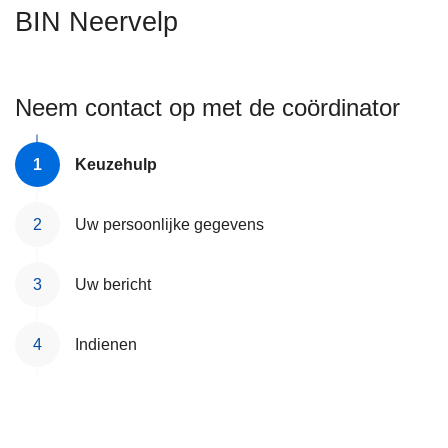
n
BIN Neervelp
h
o
u
Neem contact op met de coördinator
d
g
a
Keuzehulp
a
n
Uw persoonlijke gegevens
Uw bericht
Indienen