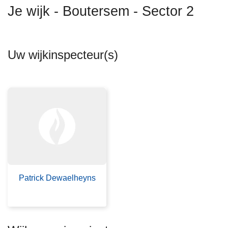
n
Je wijk - Boutersem - Sector 2
h
o
u
Uw wijkinspecteur(s)
d
g
a
a
n
Patrick Dewaelheyns