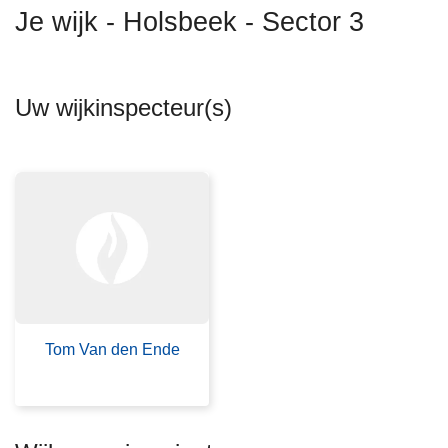
n
Je wijk - Holsbeek - Sector 3
h
o
u
Uw wijkinspecteur(s)
d
g
a
a
n
Tom Van den Ende