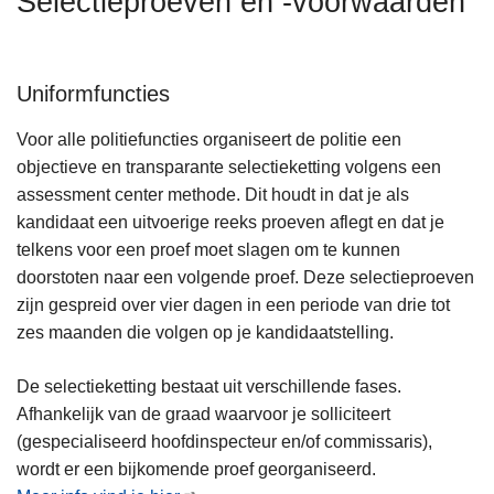
Selectieproeven en -voorwaarden
n
h
o
Uniformfuncties
u
d
Voor alle politiefuncties organiseert de politie een
g
objectieve en transparante selectieketting volgens een
a
assessment center methode. Dit houdt in dat je als
a
kandidaat een uitvoerige reeks proeven aflegt en dat je
n
telkens voor een proef moet slagen om te kunnen
doorstoten naar een volgende proef. Deze selectieproeven
zijn gespreid over vier dagen in een periode van drie tot
zes maanden die volgen op je kandidaatstelling.
De selectieketting bestaat uit verschillende fases.
Afhankelijk van de graad waarvoor je solliciteert
(gespecialiseerd hoofdinspecteur en/of commissaris),
wordt er een bijkomende proef georganiseerd.