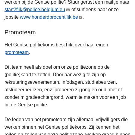
werken bij de Gentse politie? Stuur gerust een mailtje naar
start2flik@police.belgium.eu
of surf eens naar onze
jobsite
www.honderdprocentflik.be
.
Promoteam
Het Gentse politiekorps beschikt over haar eigen
promoteam
.
Dit team heeft als doel om onze politiezone op de
(politie)kaart te zetten. Door aanwezig te zijn op
rekruteringsevenementen, infodagen, studiebeurzen,
afstudeerbeurzen, enz. proberen zij jong en oud, met of
zonder migratieachtergrond, warm te maken voor een job
bij de Gentse politie.
De leden van het promoteam zijn allemaal vrijwilligers die
werken binnen het Gentse politiekorps. Zij kennen het
reilen en zeilen van onze politiezone, werken graag binnen