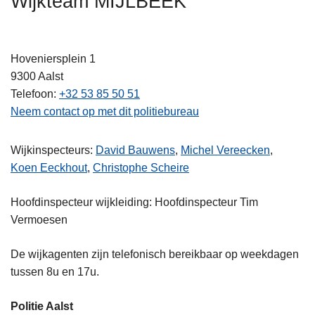
Wijkteam MIJLBEEK
n
h
o
Hoveniersplein 1
u
9300
Aalst
d
Telefoon
+32 53 85 50 51
g
Neem contact op met dit politiebureau
a
a
Wijkinspecteurs:
David Bauwens
,
Michel Vereecken
,
n
Koen Eeckhout
,
Christophe Scheire
Hoofdinspecteur wijkleiding: Hoofdinspecteur Tim
Vermoesen
De wijkagenten zijn telefonisch bereikbaar op weekdagen
tussen 8u en 17u.
Politie Aalst