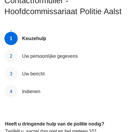
Contactformulier -
n
Hoofdcommissariaat Politie Aalst
h
o
u
d
Keuzehulp
g
a
a
Uw persoonlijke gegevens
n
Uw bericht
Indienen
Heeft u dringende hulp van de politie nodig?
Twijfelt u, aarzel dan niet en bel meteen 101.