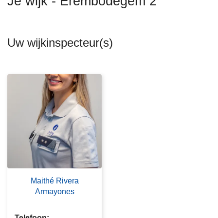
Je wijk - Erembodegem 2
n
h
o
Uw wijkinspecteur(s)
u
d
g
a
a
n
Maithé Rivera
Armayones
Telefoon