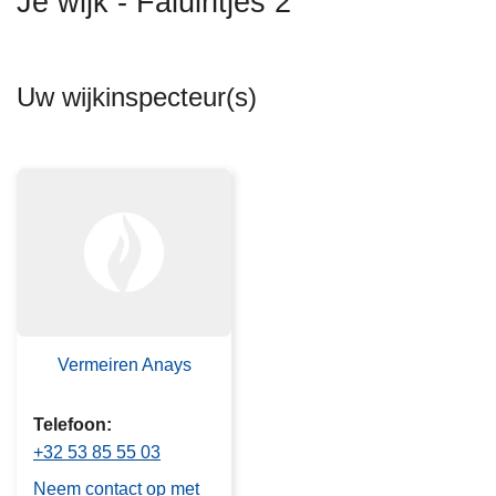
Je wijk - Faluintjes 2
n
h
o
Uw wijkinspecteur(s)
u
d
g
a
a
n
Vermeiren Anays
Telefoon
+32 53 85 55 03
Neem contact op met