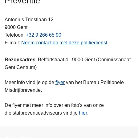
Preventie
n
h
Antonius Triestlaan 12
o
9000
Gent
u
Telefoon
+32 9 266 65 90
d
E-mail
Neem contact op met deze politiedienst
g
a
a
Bezoekadres
: Belfortstraat 4 - 9000 Gent (Commissariaat
n
Gent Centrum)
Meer info vind je op de
flyer
van het Bureau Politionele
Misdrijfpreventie.
De flyer met meer info over en foto's van onze
diefstalpreventieadviseurs vind je
hier
.