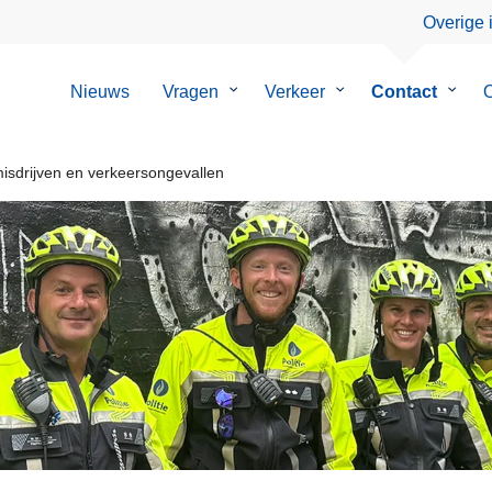
Overige 
Nieuws
Vragen
Submenu
Verkeer
Submenu
Contact
Subm
O
van
van
van
Vragen
Verkeer
Conta
misdrijven en verkeersongevallen