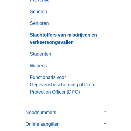
Scholen
Senioren
Slachtoffers van misdrijven en
verkeersongevallen
Studenten
Wapens
Functionaris voor
Gegevensbescherming of Data
Protection Officer (DPO)
Noodnummers
Submenu
van
Online aangiften
Submenu
Noodnummer