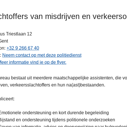
chtoffers van misdrijven en verkeers
us Triestlaan 12
Gent
ten
on
+32 9 266 67 40
Neem contact op met deze politiedienst
eer informatie vind je op de flyer.
reau bestaat uit meerdere maatschappelijke assistenten, die voo
jven, verkeersslachtoffers en hun na(ast)bestaanden.
liceert:
Emotionele ondersteuning en kort durende begeleiding
Bijstand en ondersteuning tijdens politionele onderzoeken
Geven van informatie, advies en doorverwijzing naar hulpverlen