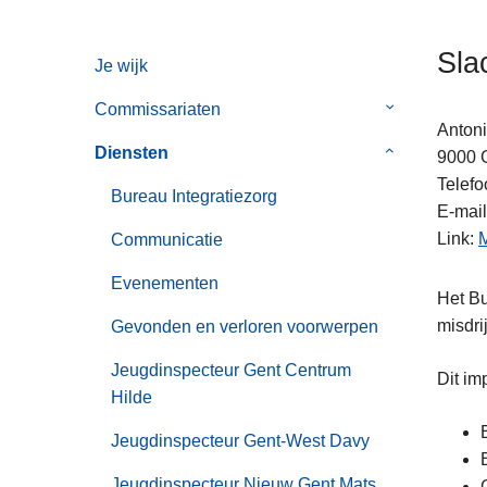
n
h
Sla
Je wijk
o
u
Commissariaten
Submenu
d
Antoni
van
g
Diensten
Submenu
9000
Commissaria
a
van
Telefo
Bureau Integratiezorg
a
Diensten
E-mail
n
Link
M
Communicatie
Evenementen
Het Bu
misdri
Gevonden en verloren voorwerpen
Jeugdinspecteur Gent Centrum
Dit imp
Hilde
Jeugdinspecteur Gent-West Davy
Jeugdinspecteur Nieuw Gent Mats