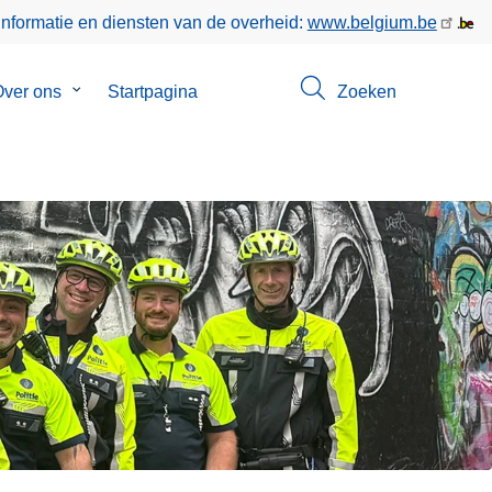
informatie en diensten van de overheid:
www.belgium.be
enu
ver ons
Submenu
Startpagina
Zoeken
van
ct
Over
ons