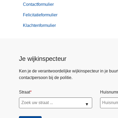
van
Contactformulier
Online
aangiften
Felicitatieformulier
Klachtenformulier
Je wijkinspecteur
Ken je de verantwoordelijke wijkinspecteur in je buurt? 
contactpersoon bij de politie.
Straat
Huisnum
▼