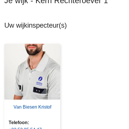
Je wijk - Kern Rechteroever 1
n
h
o
Uw wijkinspecteur(s)
u
d
g
a
a
n
Van Biesen Kristof
Telefoon