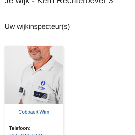
Je wijk - Kern Rechteroever 3
n
h
o
Uw wijkinspecteur(s)
u
d
g
a
a
n
Cobbaert Wim
Telefoon