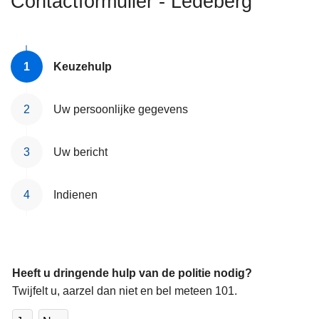
Contactformulier - Ledeberg
n
h
o
u
Keuzehulp
d
g
Uw persoonlijke gegevens
a
a
Uw bericht
n
Indienen
Heeft u dringende hulp van de politie nodig?
Twijfelt u, aarzel dan niet en bel meteen 101.