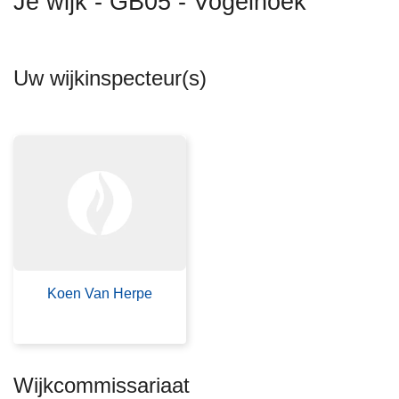
Je wijk - GB05 - Vogelhoek
n
h
o
Uw wijkinspecteur(s)
u
d
g
a
a
n
Koen Van Herpe
Wijkcommissariaat