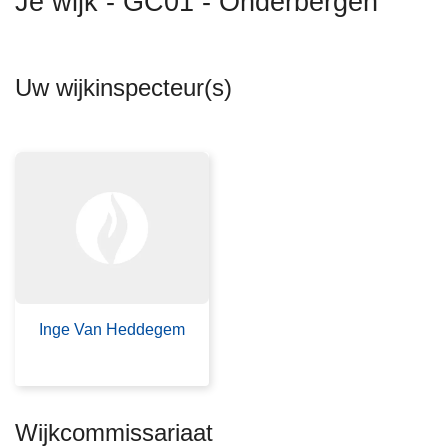
Je wijk - GC01 - Onderbergen
n
h
o
Uw wijkinspecteur(s)
u
d
g
a
a
n
Inge Van Heddegem
Wijkcommissariaat