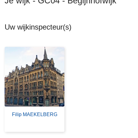
Je wijk - GC04 - Begijnhofwijk
n
h
o
Uw wijkinspecteur(s)
u
d
g
a
a
n
Filip MAEKELBERG