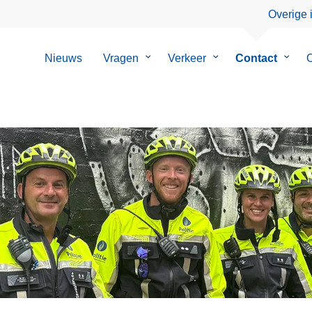
Overige 
Nieuws
Vragen
Submenu
Verkeer
Submenu
Contact
Subm
O
van
van
van
Vragen
Verkeer
Conta