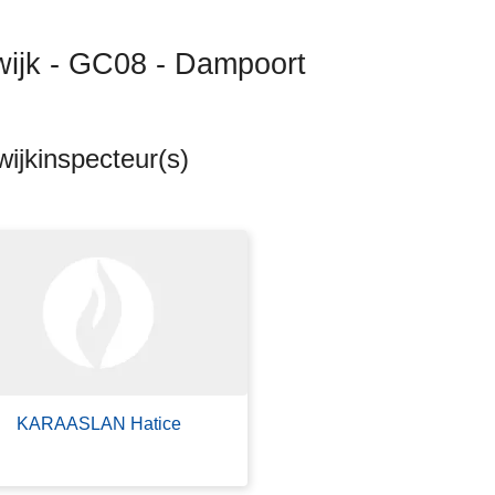
wijk - GC08 - Dampoort
ijkinspecteur(s)
ten
s
KARAASLAN Hatice