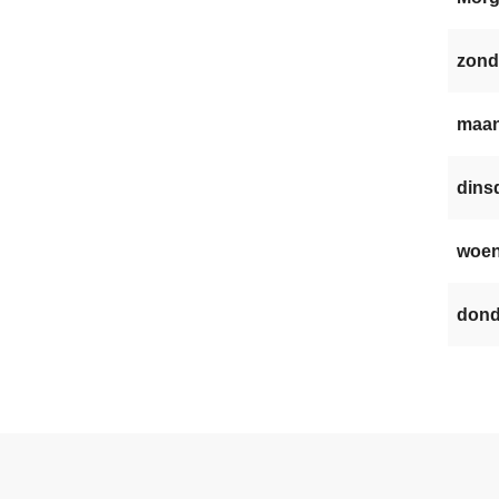
zond
maan
dinsd
woen
dond