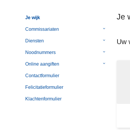
n
h
Je 
Je wijk
o
u
Commissariaten
Submenu
d
van
Uw w
g
Diensten
Submenu
Commissaria
a
van
Noodnummers
Submenu
a
Diensten
van
n
Online aangiften
Submenu
Noodnummer
van
Contactformulier
Online
aangiften
Felicitatieformulier
Klachtenformulier