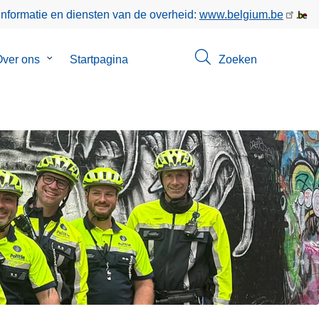
informatie en diensten van de overheid:
www.belgium.be
enu
ver ons
Submenu
Startpagina
Zoeken
van
ct
Over
ons