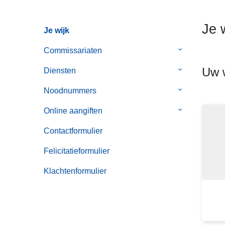
n
h
Je 
Je wijk
o
u
Commissariaten
Submenu
d
van
Uw w
g
Diensten
Submenu
Commissaria
a
van
Noodnummers
Submenu
a
Diensten
van
n
Online aangiften
Submenu
Noodnummer
van
Contactformulier
Online
aangiften
Felicitatieformulier
Klachtenformulier