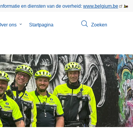
informatie en diensten van de overheid:
www.belgium.be
enu
ver ons
Submenu
Startpagina
Zoeken
van
ct
Over
ons