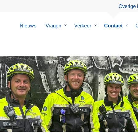
Overige 
Nieuws
Vragen
Submenu
Verkeer
Submenu
Contact
Subm
O
van
van
van
Vragen
Verkeer
Conta