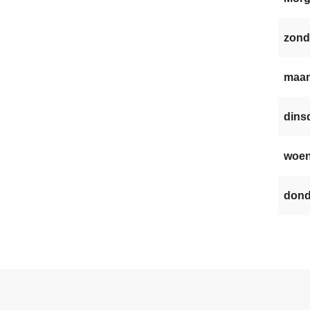
zond
maan
dinsd
woen
dond