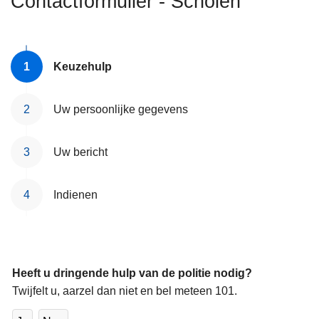
Contactformulier - Scholen
n
h
o
u
Keuzehulp
d
g
Uw persoonlijke gegevens
a
a
Uw bericht
n
Indienen
Heeft u dringende hulp van de politie nodig?
Twijfelt u, aarzel dan niet en bel meteen 101.