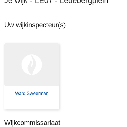
Je wijk - LE07 - Ledebergplein
n
h
o
Uw wijkinspecteur(s)
u
d
g
a
a
n
Ward Sweerman
Wijkcommissariaat