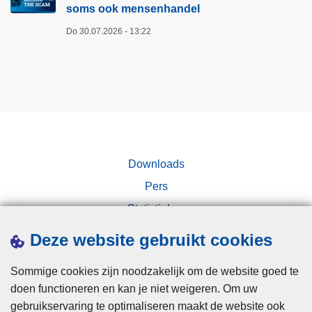
o
soms ook mensenhandel
s
o
o
Do 30.07.2026 - 13:22
r
o
d
k
e
m
e
e
l
n
d
s
i
e
n
Downloads
n
o
h
Pers
m
a
Statistieken
v
n
Campagnes
a
Deze website gebruikt cookies
d
n
e
g
Sommige cookies zijn noodzakelijk om de website goed te
l
r
doen functioneren en kan je niet weigeren. Om uw
i
gebruikservaring te optimaliseren maakt de website ook