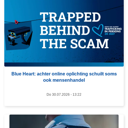
L
e
e
s
m
e
e
r
o
v
Blue Heart: achter online oplichting schuilt soms
e
ook mensenhandel
r
B
Do 30.07.2026 - 13:22
l
u
e
H
L
e