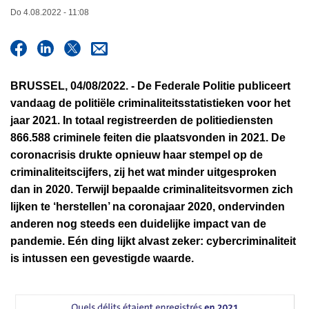
i
n
Do 4.08.2022 - 11:08
e
h
o
u
d
BRUSSEL, 04/08/2022. - De Federale Politie publiceert
g
vandaag de politiële criminaliteitsstatistieken voor het
a
jaar 2021. In totaal registreerden de politiediensten
a
866.588 criminele feiten die plaatsvonden in 2021. De
n
coronacrisis drukte opnieuw haar stempel op de
criminaliteitscijfers, zij het wat minder uitgesproken
dan in 2020. Terwijl bepaalde criminaliteitsvormen zich
lijken te ‘herstellen’ na coronajaar 2020, ondervinden
anderen nog steeds een duidelijke impact van de
pandemie. Eén ding lijkt alvast zeker: cybercriminaliteit
is intussen een gevestigde waarde.