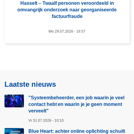
–
Hasselt – Twaalf personen veroordeeld in
l
omvangrijk onderzoek naar georganiseerde
T
i
factuurfraude
w
c
a
h
Wo 29.07.2026 - 16:57
a
t
l
i
f
n
p
g
e
s
r
c
s
h
Laatste nieuws
o
u
n
i
"Systeembeheerder, een job waarin je veel
e
l
contact hebt en waarin je je geen moment
n
t
verveelt"​
v
s
Vr 31.07.2026 - 10:10
e
o
r
Blue Heart: achter online oplichting schuilt
m