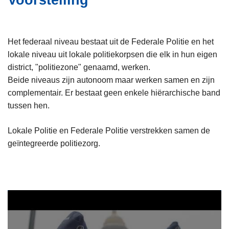
Voorstelling
i
n
e
h
o
Het federaal niveau bestaat uit de Federale Politie en het
u
lokale niveau uit lokale politiekorpsen die elk in hun eigen
d
district, "politiezone" genaamd, werken.
g
Beide niveaus zijn autonoom maar werken samen en zijn
a
complementair. Er bestaat geen enkele hiërarchische band
a
tussen hen.
n
Lokale Politie en Federale Politie verstrekken samen de
geïntegreerde politiezorg.